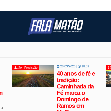
20/03/2026 |
18:09
Matão - Procissão
Sã
40 anos de fé e
tradição:
Caminhada da
m
Fé marca o
Domingo de
Ramos em
ra