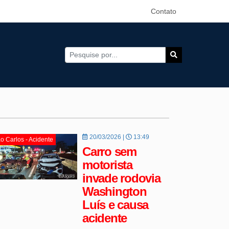
Contato
20/03/2026 |
13:49
o Carlos - Acidente
Carro sem
motorista
invade rodovia
Washington
Luís e causa
acidente