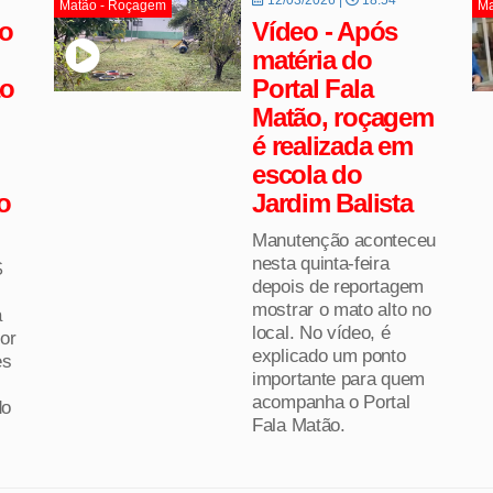
Matão - Roçagem
Ma
do
Vídeo - Após
matéria do
ao
Portal Fala
Matão, roçagem
é realizada em
escola do
o
Jardim Balista
Manutenção aconteceu
nesta quinta-feira
$
depois de reportagem
mostrar o mato alto no
a
local. No vídeo, é
or
explicado um ponto
es
importante para quem
acompanha o Portal
do
Fala Matão.