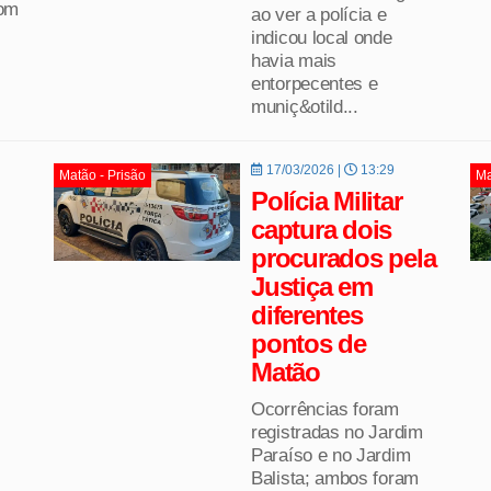
com
ao ver a polícia e
indicou local onde
havia mais
entorpecentes e
muniç&otild...
17/03/2026 |
13:29
Matão - Prisão
Ma
Polícia Militar
captura dois
procurados pela
Justiça em
diferentes
pontos de
Matão
Ocorrências foram
registradas no Jardim
Paraíso e no Jardim
Balista; ambos foram