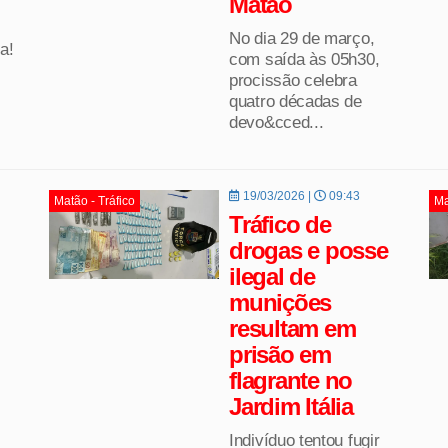
Matão
No dia 29 de março,
ra!
com saída às 05h30,
procissão celebra
quatro décadas de
devo&cced...
19/03/2026 |
09:43
Matão - Tráfico
Ma
Tráfico de
drogas e posse
ilegal de
munições
resultam em
prisão em
flagrante no
Jardim Itália
Indivíduo tentou fugir