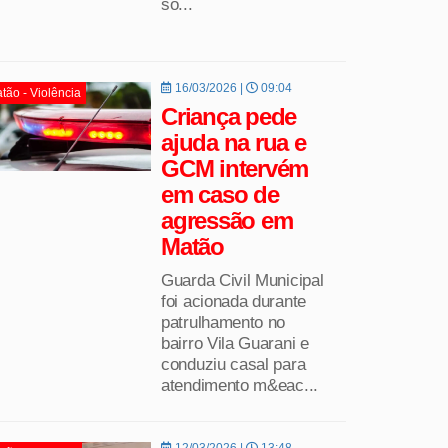
so...
16/03/2026 |
09:04
tão - Violência
Criança pede
ajuda na rua e
GCM intervém
em caso de
agressão em
Matão
Guarda Civil Municipal
foi acionada durante
patrulhamento no
bairro Vila Guarani e
conduziu casal para
atendimento m&eac...
12/03/2026 |
13:48