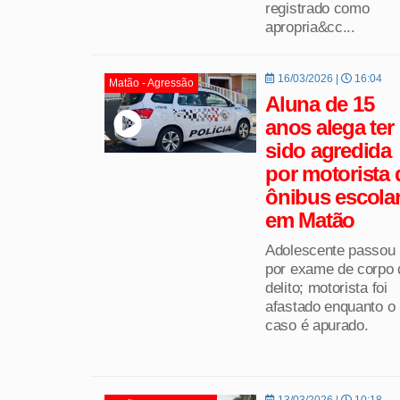
registrado como
apropria&cc...
16/03/2026 |
16:04
Matão - Agressão
Aluna de 15
anos alega ter
sido agredida
por motorista 
ônibus escola
em Matão
Adolescente passou
por exame de corpo 
delito; motorista foi
afastado enquanto o
caso é apurado.
13/03/2026 |
10:18