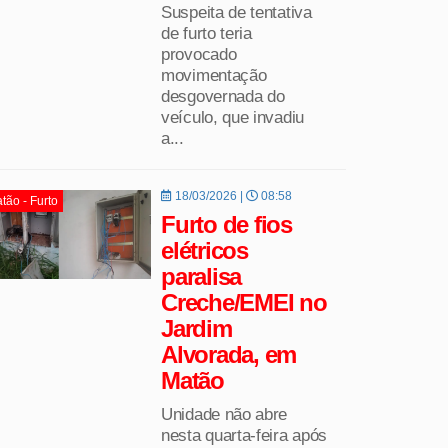
Suspeita de tentativa
de furto teria
provocado
movimentação
desgovernada do
veículo, que invadiu
a...
18/03/2026 |
08:58
tão - Furto
Furto de fios
elétricos
paralisa
Creche/EMEI no
Jardim
Alvorada, em
Matão
Unidade não abre
nesta quarta-feira após