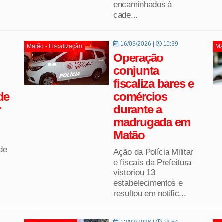
encaminhados à
cade...
16/03/2026 |
10:39
Matão - Fiscalização
Ma
Operação
conjunta
fiscaliza bares e
de
comércios
r
durante a
madrugada em
Matão
de
Ação da Polícia Militar
e fiscais da Prefeitura
vistoriou 13
estabelecimentos e
resultou em notific...
12/03/2026 |
18:54