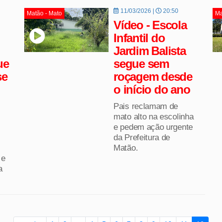
11/03/2026 |
20:50
Matão - Mato
Ma
Vídeo - Escola
Infantil do
Jardim Balista
ue
segue sem
se
roçagem desde
o início do ano
Pais reclamam de
mato alto na escolinha
e pedem ação urgente
da Prefeitura de
Matão.
 e
a