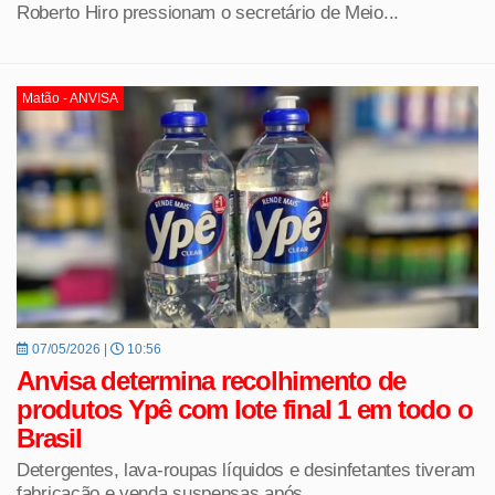
Roberto Hiro pressionam o secretário de Meio...
Matão - ANVISA
07/05/2026 |
10:56
Anvisa determina recolhimento de
produtos Ypê com lote final 1 em todo o
Brasil
Detergentes, lava-roupas líquidos e desinfetantes tiveram
fabricação e venda suspensas após...