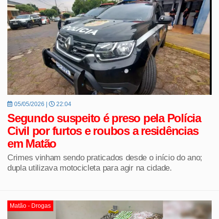
05/05/2026 |
22:04
Segundo suspeito é preso pela Polícia
Civil por furtos e roubos a residências
em Matão
Crimes vinham sendo praticados desde o início do ano;
dupla utilizava motocicleta para agir na cidade.
Matão - Drogas