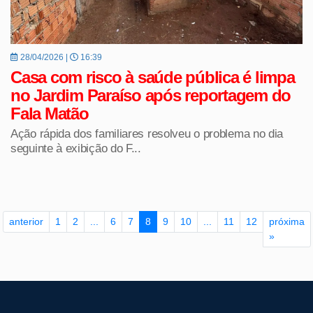
28/04/2026 |
16:39
Casa com risco à saúde pública é limpa
no Jardim Paraíso após reportagem do
Fala Matão
Ação rápida dos familiares resolveu o problema no dia
seguinte à exibição do F...
anterior
1
2
...
6
7
8
9
10
...
11
12
próxima
»