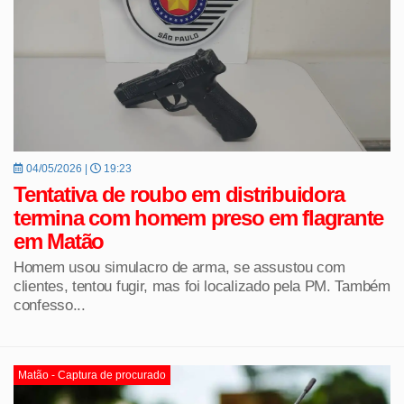
04/05/2026 |
19:23
Tentativa de roubo em distribuidora
termina com homem preso em flagrante
em Matão
Homem usou simulacro de arma, se assustou com
clientes, tentou fugir, mas foi localizado pela PM. Também
confesso...
Matão - Captura de procurado