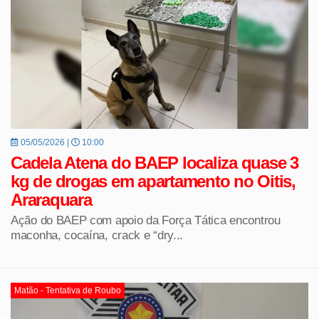
05/05/2026 |
10:00
Cadela Atena do BAEP localiza quase 3
kg de drogas em apartamento no Oitis,
Araraquara
Ação do BAEP com apoio da Força Tática encontrou
maconha, cocaína, crack e “dry...
Matão - Tentativa de Roubo