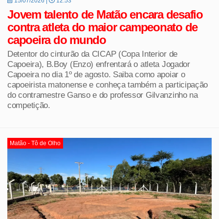
15/07/2026 |
12:53
Jovem talento de Matão encara desafio
contra atleta do maior campeonato de
capoeira do mundo
Detentor do cinturão da CICAP (Copa Interior de
Capoeira), B.Boy (Enzo) enfrentará o atleta Jogador
Capoeira no dia 1º de agosto. Saiba como apoiar o
capoeirista matonense e conheça também a participação
do contramestre Ganso e do professor Gilvanzinho na
competição.
Matão - Tô de Olho