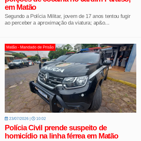
em Matão
Segundo a Polícia Militar, jovem de 17 anos tentou fugir
ao perceber a aproximação da viatura; ap&o...
Matão - Mandado de Prisão
23/07/2026 |
10:02
Polícia Civil prende suspeito de
homicídio na linha férrea em Matão