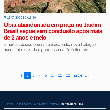
13/07/2026 |
13:56
Obra abandonada em praça no Jardim
Brasil segue sem conclusão após mais
de 2 anos e meio
Empresa deixou o serviço inacabado, nova licitação
nunca foi realizada e promessa da Prefeitura de...
1
2
3
4
5
...
11
12
próxima »
Fala Matão Notícias
Home
Classificados Fala Matão
Contato