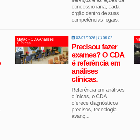
concessionária, cada
órgão dentro de suas
competências legais.
03/07/2026 |
09:02
Matão - CDA Análises
Ma
Clínicas
Precisou fazer
exames? O CDA
e
é referência em
análises
clínicas.
Referência em análises
clínicas, o CDA
oferece diagnósticos
precisos, tecnologia
m
avanç...