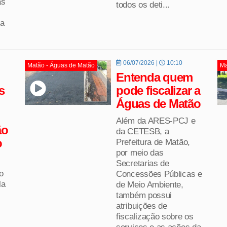
as
todos os deti...
ia
06/07/2026 |
10:10
Matão - Águas de Matão
Ma
Entenda quem
s
pode fiscalizar a
Águas de Matão
Além da ARES-PCJ e
ão
da CETESB, a
o
Prefeitura de Matão,
por meio das
Secretarias de
o
Concessões Públicas e
la
de Meio Ambiente,
também possui
atribuições de
fiscalização sobre os
serviços e as ações da