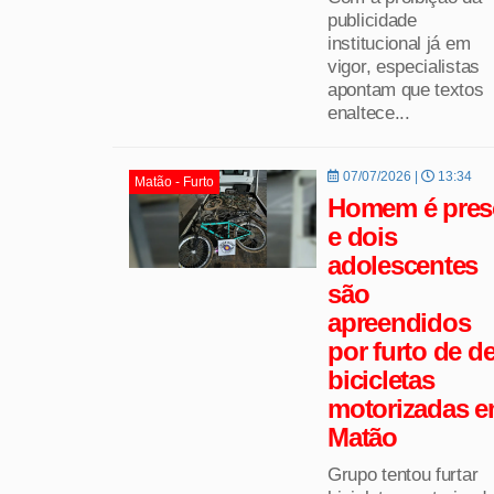
publicidade
institucional já em
vigor, especialistas
apontam que textos
enaltece...
07/07/2026 |
13:34
Matão - Furto
Homem é pres
e dois
adolescentes
são
apreendidos
por furto de d
bicicletas
motorizadas 
Matão
Grupo tentou furtar