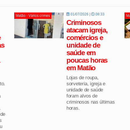
01/07/2026 |
08:33
Matão - Vários crimes
Ma
Criminosos
atacam igreja,
e
comércios e
as
unidade de
saúde em
poucas horas
em Matão
Lojas de roupa,
to.
sorveteria, igreja e
unidade de saúde
a
foram alvos de
criminosos nas últimas
a
horas.
 de
s
ou