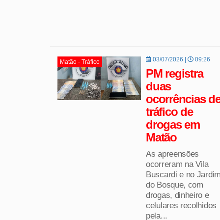
03/07/2026 |
09:26
Matão - Tráfico
PM registra
duas
ocorrências d
tráfico de
drogas em
Matão
As apreensões
ocorreram na Vila
Buscardi e no Jardi
do Bosque, com
drogas, dinheiro e
celulares recolhidos
pela...