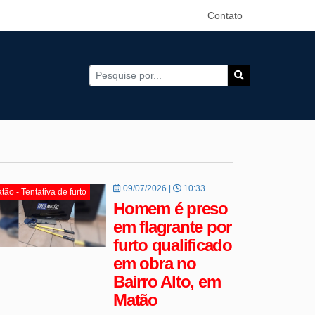
Contato
09/07/2026 |
10:33
tão - Tentativa de furto
Homem é preso
em flagrante por
furto qualificado
em obra no
Bairro Alto, em
Matão