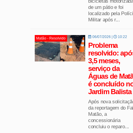
bicicletas motorizad
de um pátio e foi
localizado pela Políc
Militar após r...
06/07/2026 |
10:22
Matão - Resolvido
Problema
resolvido: apó
3,5 meses,
serviço da
Águas de Mat
é concluído n
Jardim Balista
Após nova solicitaçã
da reportagem do Fa
Matão, a
concessionária
concluiu o reparo...