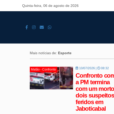
Quinta-feira, 06 de agosto de 2026
Mais notícias de:
Esporte
10/07/2026 |
08:32
Matão - Confronto
Confronto co
a PM termina
com um morto
dois suspeito
feridos em
Jaboticabal