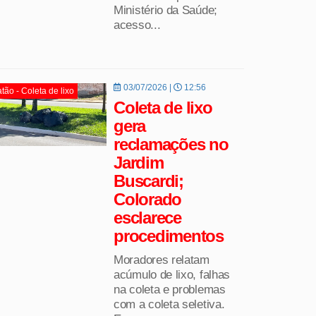
Ministério da Saúde;
acesso...
03/07/2026 |
12:56
tão - Coleta de lixo
Coleta de lixo
gera
reclamações no
Jardim
Buscardi;
Colorado
esclarece
procedimentos
Moradores relatam
acúmulo de lixo, falhas
na coleta e problemas
com a coleta seletiva.