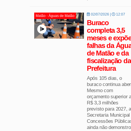
02/07/2026 |
12:07
Matão - Águas de Matão
Buraco
completa 3,5
meses e expõ
falhas da Águ
de Matão e da
fiscalização da
Prefeitura
Após 105 dias, o
buraco continua aber
Mesmo com
orçamento superior 
R$ 3,3 milhões
previsto para 2027, 
Secretaria Municipal
Concessões Pública
ainda não demonstr