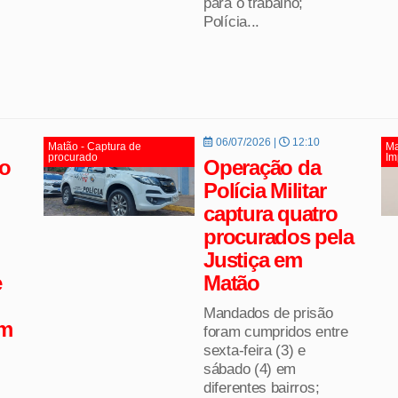
para o trabalho;
Polícia...
06/07/2026 |
12:10
Matão - Captura de
Ma
procurado
Im
o
Operação da
Polícia Militar
captura quatro
procurados pela
Justiça em
e
Matão
Mandados de prisão
em
foram cumpridos entre
sexta-feira (3) e
sábado (4) em
diferentes bairros;