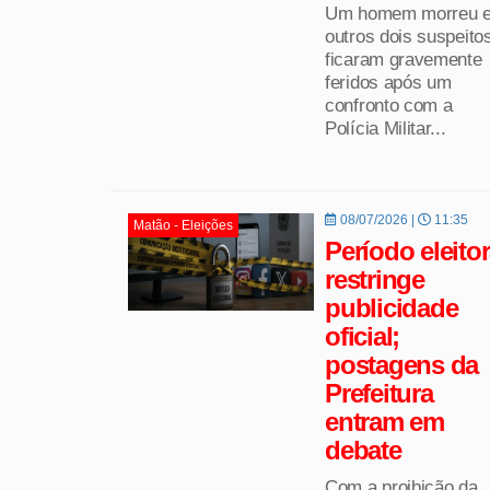
Um homem morreu 
outros dois suspeito
ficaram gravemente
feridos após um
confronto com a
Polícia Militar...
08/07/2026 |
11:35
Matão - Eleições
Período eleitor
restringe
publicidade
oficial;
postagens da
Prefeitura
entram em
debate
Com a proibição da