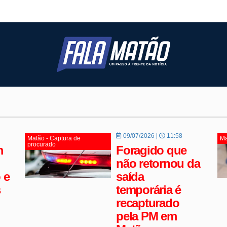
09/07/2026 |
11:58
Matão - Captura de
Ma
procurado
m
Foragido que
não retornou da
 e
saída
s
temporária é
recapturado
pela PM em