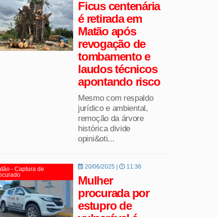
Ficus centenária
é retirada em
Matão após
revogação de
tombamento e
laudos técnicos
apontando risco
Mesmo com respaldo
jurídico e ambiental,
remoção da árvore
histórica divide
opini&oti...
20/06/2025 |
11:36
tão - Captura de
ocurado
Mulher
procurada por
estupro de