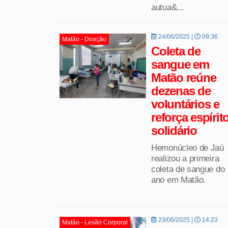
autua&...
24/06/2025 |
09:36
Matão - Doação
Coleta de
sangue em
Matão reúne
dezenas de
voluntários e
reforça espírit
solidário
Hemonúcleo de Jaú
realizou a primeira
coleta de sangue do
ano em Matão.
23/06/2025 |
14:23
Matão - Lesão Corporal