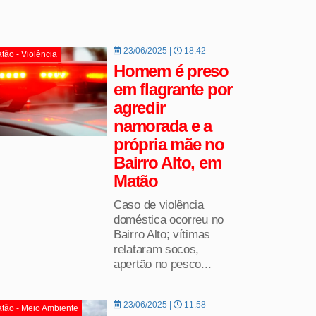
23/06/2025 |
18:42
tão - Violência
Homem é preso
em flagrante por
agredir
namorada e a
própria mãe no
Bairro Alto, em
Matão
Caso de violência
doméstica ocorreu no
Bairro Alto; vítimas
relataram socos,
apertão no pesco...
23/06/2025 |
11:58
tão - Meio Ambiente