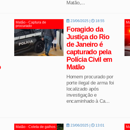
Matão,...
23/06/2025 |
18:55
Matão - Captura de
Ma
procurado
Foragido da
Justiça do Rio
de Janeiro é
capturado pela
Polícia Civil em
o
Matão
Homem procurado por
porte ilegal de arma foi
localizado após
investigação e
encaminhado à Ca...
23/06/2025 |
13:01
Matão - Coleta de galhos
Ma