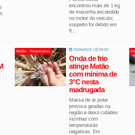
encontrou mais de 1 kg
s
de maconha escondido
os
no motor do veículo;
suspeito foi detido em
fl...
25/06/2025 |
09:50
Matão - Temperatura
Ma
Onda de frio
M
atinge Matão
com mínima de
3°C nesta
madrugada
Massa de ar polar
provoca geadas na
região e deixa cidades
vizinhas com
temperaturas
negativas. Em