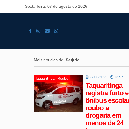
Sexta-feira, 07 de agosto de 2026
Mais notícias de:
Sa�de
27/06/2025 |
13:57
Taquaritinga - Roubo
Taquaritinga
registra furto 
ônibus escolar
roubo a
drogaria em
menos de 24