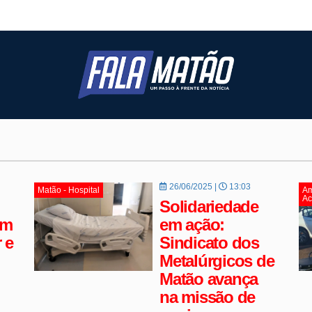
26/06/2025 |
13:03
Matão - Hospital
Am
Ac
Solidariedade
em
em ação:
 e
Sindicato dos
Metalúrgicos de
Matão avança
na missão de