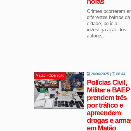
horas
Crimes ocorreram e
diferentes bairros da
cidade; polícia
investiga ação dos
autores.
26/06/2025 |
08:44
Matão - Operação
Polícias Civil,
Militar e BAEP
prendem três
por tráfico e
apreendem
drogas e arma
em Matão