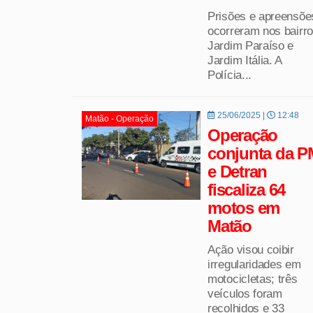
Prisões e apreensõe
ocorreram nos bairr
Jardim Paraíso e
Jardim Itália. A
Polícia...
25/06/2025 |
12:48
Matão - Operação
Operação
conjunta da P
e Detran
fiscaliza 64
motos em
Matão
Ação visou coibir
irregularidades em
motocicletas; três
veículos foram
recolhidos e 33