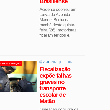
Brasiliense
Acidente ocorreu em
curva da Avenida
Manoel Borba na
manhã desta quinta-
feira (26); motoristas
ficaram feridos e...
25/06/2025 |
16:06
tão - Operação
Fiscalização
expõe falhas
graves no
transporte
escolar de
Matão
Operação conjunta da