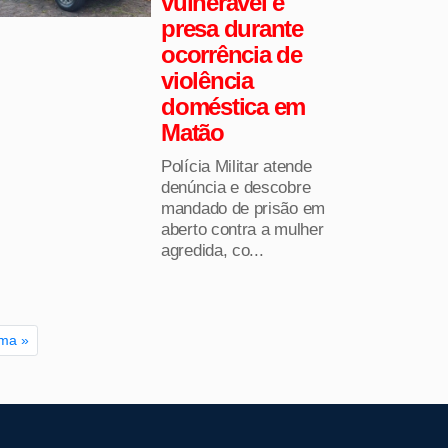
vulnerável é
presa durante
ocorrência de
violência
doméstica em
Matão
Polícia Militar atende
denúncia e descobre
mandado de prisão em
aberto contra a mulher
agredida, co...
ima »