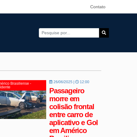
Contato
26/06/2025 |
12:00
érico Brasiliense -
idente
Passageiro
morre em
colisão frontal
entre carro de
aplicativo e Gol
em Américo