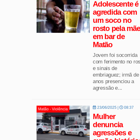
Adolescente é
agredida com
um soco no
rosto pela mã
em bar de
Matão
Jovem foi socorrida
com ferimento no ro
e sinais de
embriaguez; irmã de
anos presenciou a
agressão e...
23/06/2025 |
08:37
Matão - Violência
Mulher
denuncia
agressões e