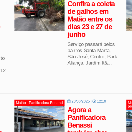
Confira a coleta
de galhos em
Matão entre os
e
dias 23 e 27 de
junho
Serviço passará pelos
bairros Santa Marta,
São José, Centro, Park
sto
Aliança, Jardim It&...
 12
20/06/2025 |
12:10
Matão - Panificadora Benassi
Ma
pr
Agora a
Panificadora
Benassi