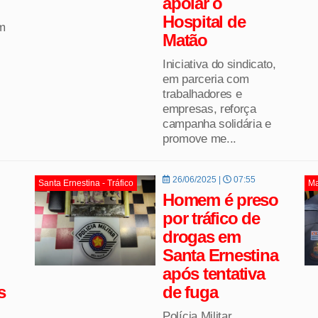
apoiar o
Hospital de
m
Matão
Iniciativa do sindicato,
em parceria com
trabalhadores e
empresas, reforça
campanha solidária e
promove me...
26/06/2025 |
07:55
Santa Ernestina - Tráfico
Ma
Homem é preso
por tráfico de
drogas em
Santa Ernestina
após tentativa
s
de fuga
Polícia Militar