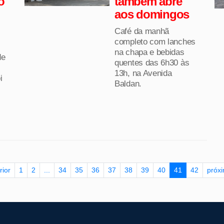
o
também abre
aos domingos
Café da manhã
completo com lanches
na chapa e bebidas
de
quentes das 6h30 às
13h, na Avenida
i
Baldan.
rior
1
2
...
34
35
36
37
38
39
40
41
42
próx