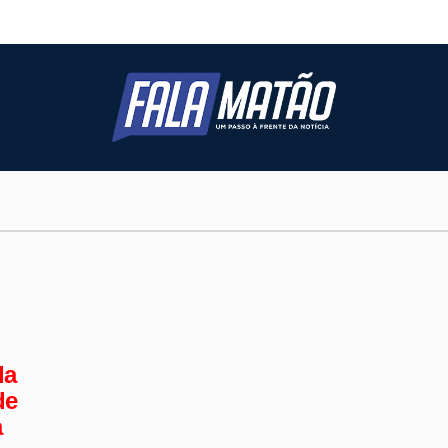
da
de
a