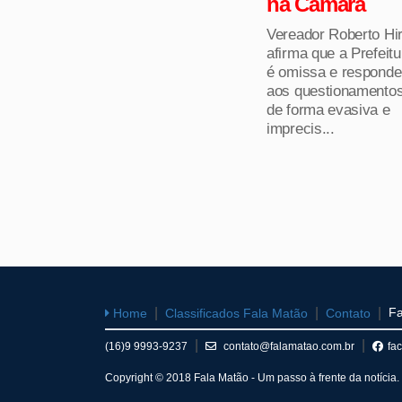
na Câmara
Vereador Roberto Hi
afirma que a Prefeitu
é omissa e responde
aos questionamento
de forma evasiva e
imprecis...
Fa
Home
Classificados Fala Matão
Contato
(16)9 9993-9237
contato@falamatao.com.br
fa
Copyright © 2018 Fala Matão - Um passo à frente da notícia. 