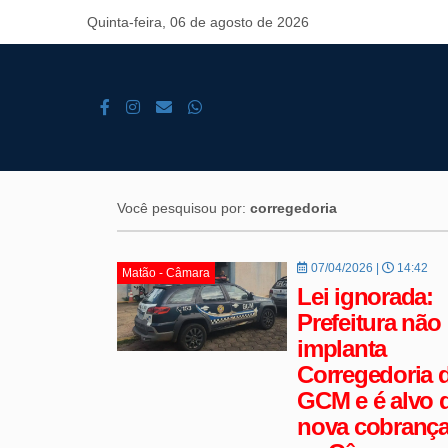
Quinta-feira, 06 de agosto de 2026
Você pesquisou por:
corregedoria
07/04/2026 |
14:42
Matão - Câmara
Lei ignorada:
Prefeitura não
implanta
Corregedoria 
GCM e é alvo 
nova cobranç