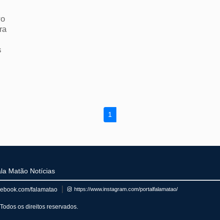
ro
ra
s
1
la Matão Notícias
cebook.com/falamatao
https://www.instagram.com/portalfalamatao/
Todos os direitos reservados.