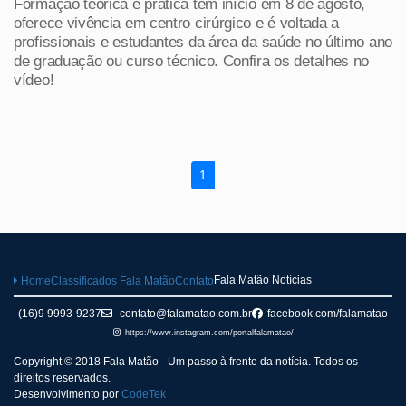
Formação teórica e prática tem início em 8 de agosto,
oferece vivência em centro cirúrgico e é voltada a
profissionais e estudantes da área da saúde no último ano
de graduação ou curso técnico. Confira os detalhes no
vídeo!
1
Fala Matão Notícias
Home
Classificados Fala Matão
Contato
(16)9 9993-9237
contato@falamatao.com.br
facebook.com/falamatao
https://www.instagram.com/portalfalamatao/
Copyright © 2018 Fala Matão - Um passo à frente da notícia. Todos os
direitos reservados.
Desenvolvimento por
CodeTek