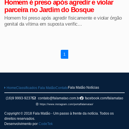
Homem é preso após agredir e violar
parceira no Jardim do Bosque
Homem foi preso após agredir fisicamente e violar órgão
genital da vítima em suposta verific...
1
Fala Matão Notícias
Home
Classificados Fala Matão
Contato
(16)9 9993-9237
contato@falamatao.com.br
facebook.com/falamatao
https://www.instagram.com/portalfalamatao/
Copyright © 2018 Fala Matão - Um passo à frente da notícia. Todos os
direitos reservados.
Desenvolvimento por
CodeTek