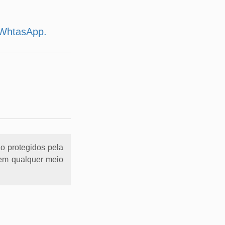
u WhtasApp.
ão protegidos pela
l em qualquer meio