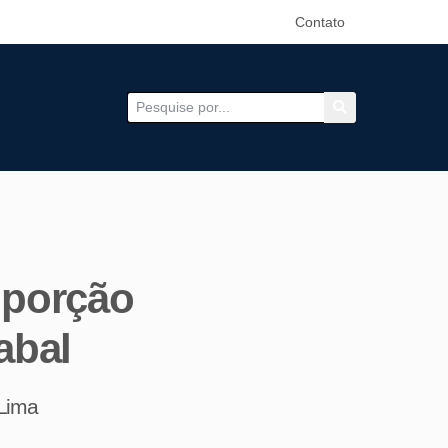
Contato
oporção
abal
 Lima