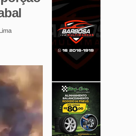
abal
 Lima