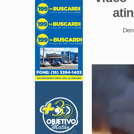
ati
Dens