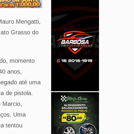
Mauro Mengatti,
Mato Grasso do
tado, momento
40 anos,
chegado até uma
 de pistola.
 Marcio,
raços. Uma
ca tentou