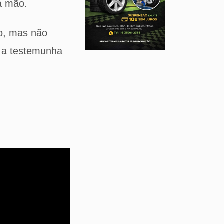
a mão.
ro, mas não
iu a testemunha