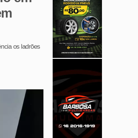
 em
ência os ladrões