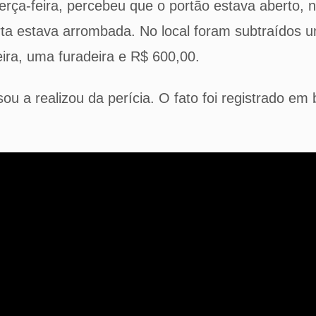
erça-feira, percebeu que o portão estava aberto, 
rta estava arrombada. No local foram subtraídos u
ira, uma furadeira e R$ 600,00.
ou a realizou da perícia. O fato foi registrado em 