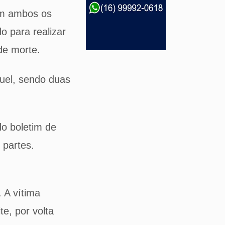
em ambos os
o para realizar
de morte.
guel, sendo duas
o boletim de
 partes.
 A vítima
e, por volta