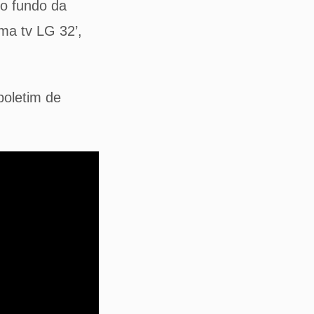
no fundo da
ma tv LG 32’,
boletim de