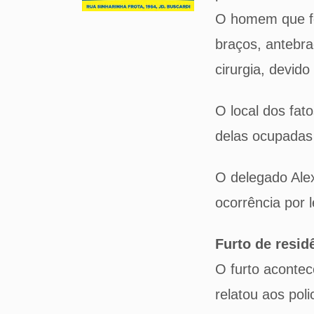
O homem que fo
braços, antebra
cirurgia, devid
O local dos fat
delas ocupadas 
O delegado Ale
ocorrência por 
Furto de resid
O furto acontec
relatou aos pol