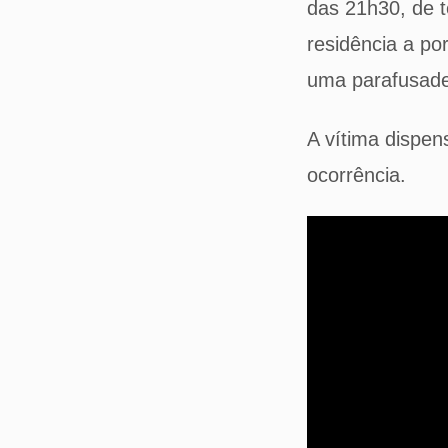
das 21h30, de t
residência a po
uma parafusade
A vítima dispens
ocorrência.