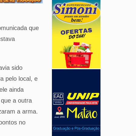
comunicada que
estava
avia sido
 pelo local, e
ele ainda
 que a outra
izaram a arma.
pontos no