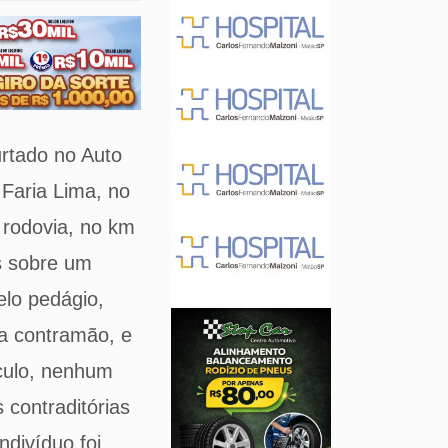
urtado no Auto
 Faria Lima, no
 rodovia, no km
s sobre um
elo pedágio,
na contramão, e
ículo, nenhum
 contraditórias
ndivíduo foi