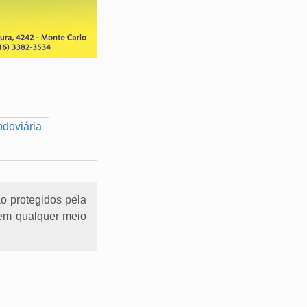
odoviária
ão protegidos pela
l em qualquer meio