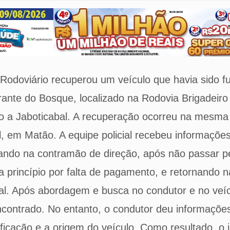
Rodoviário recuperou um veículo que havia sido f
ante do Bosque, localizado na Rodovia Brigadeiro
o a Jaboticabal. A recuperação ocorreu na mesma
l, em Matão. A equipe policial recebeu informaçõe
tando na contramão de direção, após não passar p
a princípio por falta de pagamento, e retornando 
ocal. Após abordagem e busca no condutor e no ve
 encontrado. No entanto, o condutor deu informações
ificação e a origem do veículo. Como resultado, o i