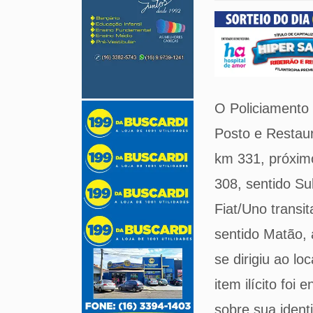
O Policiamento 
Posto e Restaur
km 331, próxim
308, sentido Su
Fiat/Uno transi
sentido Matão, 
se dirigiu ao l
item ilícito foi
sobre sua ident