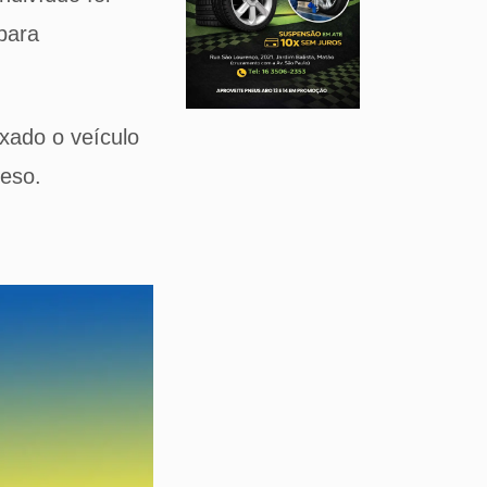
para
ixado o veículo
reso.