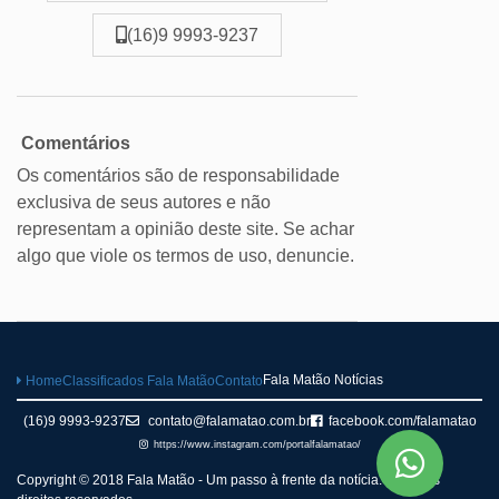
(16)9 9993-9237
Comentários
Os comentários são de responsabilidade
exclusiva de seus autores e não
representam a opinião deste site. Se achar
algo que viole os termos de uso, denuncie.
Fala Matão Notícias
Home
Classificados Fala Matão
Contato
(16)9 9993-9237
contato@falamatao.com.br
facebook.com/falamatao
https://www.instagram.com/portalfalamatao/
Copyright © 2018 Fala Matão - Um passo à frente da notícia. Todos os