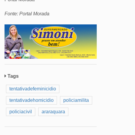
Fonte: Portal Morada
Tags
tentativadefeminicidio
tentativadehomicidio
policiamilita
policiacivil
araraquara