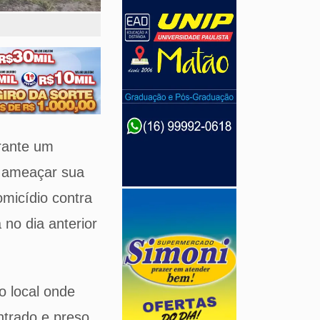
grante um
e ameaçar sua
micídio contra
 no dia anterior
o local onde
ntrado e preso.