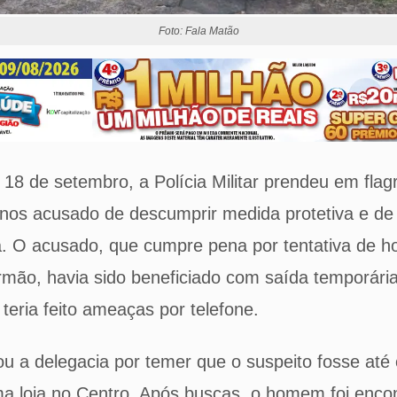
Foto: Fala Matão
, 18 de setembro, a Polícia Militar prendeu em fla
os acusado de descumprir medida protetiva e d
. O acusado, que cumpre pena por tentativa de ho
irmão, havia sido beneficiado com saída temporária
 teria feito ameaças por telefone.
ou a delegacia por temer que o suspeito fosse até 
a loja no Centro. Após buscas, o homem foi enco