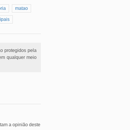
ria
matao
ipais
ão protegidos pela
l em qualquer meio
tam a opinião deste