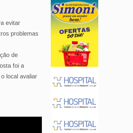
a evitar
utros problemas
ação de
sta foi a
 local avaliar