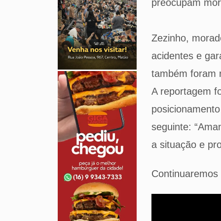
preocupam mora
Zezinho, morado
acidentes e gar
também foram re
A reportagem fo
posicionamento 
seguinte: “Aman
a situação e pr
Continuaremos