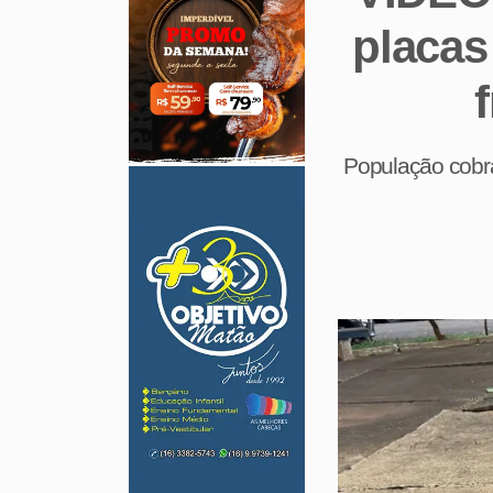
placas
População cobra