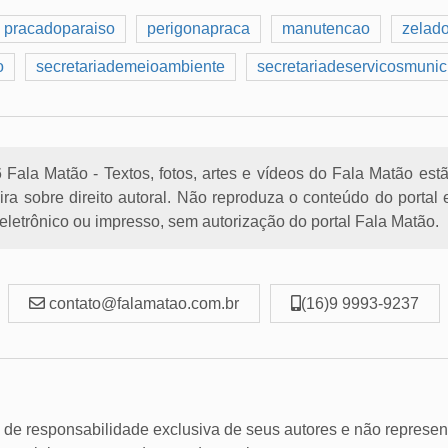
pracadoparaiso
perigonapraca
manutencao
zelado
o
secretariademeioambiente
secretariadeservicosmunic
Fala Matão - Textos, fotos, artes e vídeos do Fala Matão est
eira sobre direito autoral. Não reproduza o conteúdo do porta
letrônico ou impresso, sem autorização do portal Fala Matão.
contato@falamatao.com.br
(16)9 9993-9237
 de responsabilidade exclusiva de seus autores e não represen