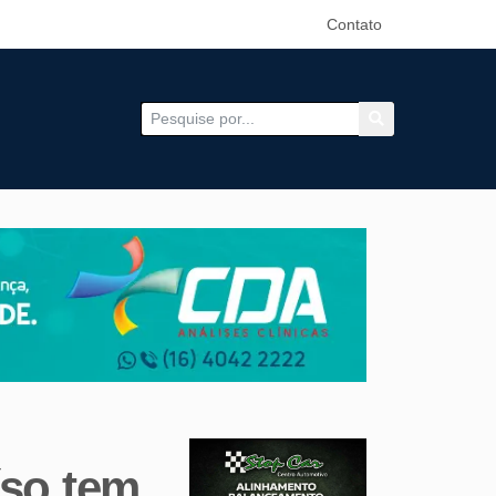
Contato
íso tem