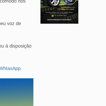
m cômodo nos
beu voz de
eu à disposição
u WhtasApp.