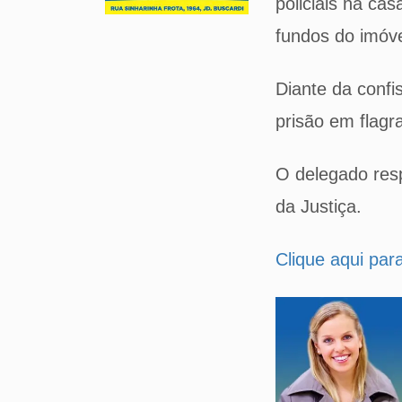
policiais na ca
fundos do imóve
Diante da conf
prisão em flagr
O delegado resp
da Justiça.
Clique aqui par