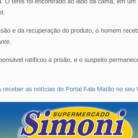
sa. O tênis foi encontrado ao lado da cama, em u
l.
issão e da recuperação do produto, o homem rece
ante.
onsável ratificou a prisão, e o suspeito permanec
a receber as notícias do Portal Fala Matão no se