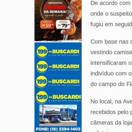
De acordo com a
onde o suspeito
fugiu em seguida
Com base nas c
vestindo camise
intensificaram 
indivíduo com 
do campo do F
No local, na Av
recebidos pelo 
câmeras da loja