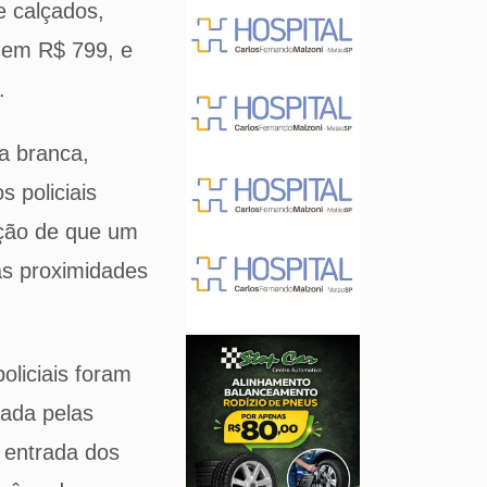
e calçados,
o em R$ 799, e
.
a branca,
 policiais
mação de que um
as proximidades
oliciais foram
rada pelas
a entrada dos