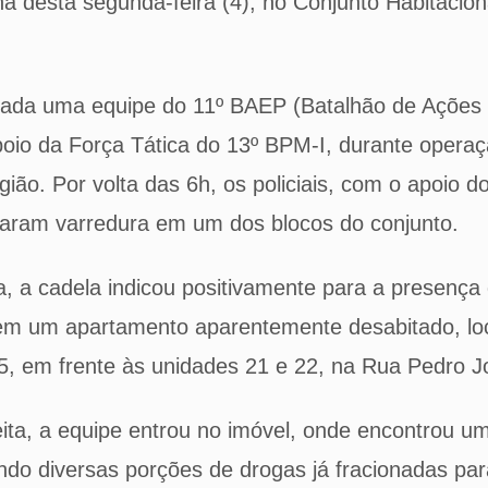
 desta segunda-feira (4), no Conjunto Habitaciona
izada uma equipe do 11º BAEP (Batalhão de Ações 
poio da Força Tática do 13º BPM-I, durante opera
gião. Por volta das 6h, os policiais, com o apoio d
zaram varredura em um dos blocos do conjunto.
, a cadela indicou positivamente para a presença
em um apartamento aparentemente desabitado, loc
5, em frente às unidades 21 e 22, na Rua Pedro J
ita, a equipe entrou no imóvel, onde encontrou u
do diversas porções de drogas já fracionadas par