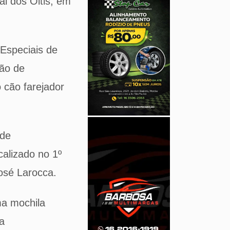
l dos Oitis, em
Especiais de
ção de
o cão farejador
 de
alizado no 1º
osé Larocca.
ma mochila
a