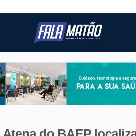
 Atena do BAEP localiz