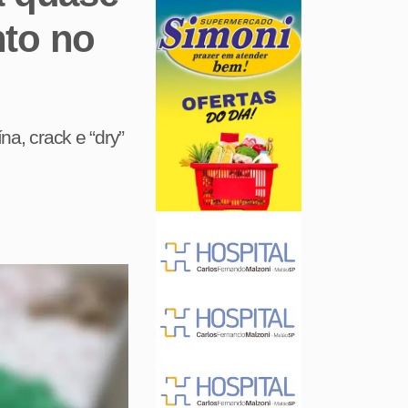
nto no
a, crack e “dry”