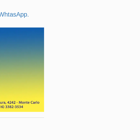
u WhtasApp.