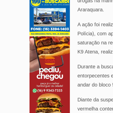
drogas na manhã
Araraquara.
A ação foi real
Polícia), com a
saturação na re
K9 Atena, reali
Durante a busca
entorpecentes 
andar do bloco 
Diante da suspe
vermelha conten