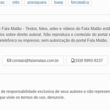
gas
oitis
araraquara
baep
forcatatica
Fala Matão - Textos, fotos, artes e vídeos do Fala Matão est
eira sobre direito autoral. Não reproduza o conteúdo do porta
letrônico ou impresso, sem autorização do portal Fala Matão.
contato@falamatao.com.br
(16)9 9993-9237
 de responsabilidade exclusiva de seus autores e não represen
 que viole os termos de uso, denuncie.