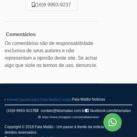
(16)9 9993-9237
Comentários
Os comentários são de responsabilidade
exclusiva de seus autores e não
representam a opinião deste site. Se achar
algo que viole os termos de uso, denuncie.
Fala Matão Notícias
Home
Classificados Fala Matão
Contato
(16)9 9993-9237
contato@falamatao.com.br
facebook.com/falamatao
https://www.instagram.com/portalfalamatao/
Copyright © 2018 Fala Matão - Um passo à frente da notícia. Todos os
direitos reservados.