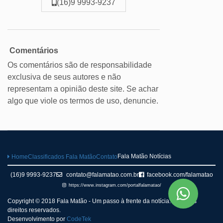
(16)9 9993-9237
Comentários
Os comentários são de responsabilidade
exclusiva de seus autores e não
representam a opinião deste site. Se achar
algo que viole os termos de uso, denuncie.
Fala Matão Notícias
Home
Classificados Fala Matão
Contato
(16)9 9993-9237
contato@falamatao.com.br
facebook.com/falamatao
https://www.instagram.com/portalfalamatao/
Copyright © 2018 Fala Matão - Um passo à frente da notícia. Todos os
direitos reservados.
Desenvolvimento por
CodeTek