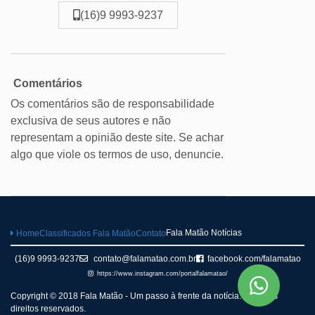
(16)9 9993-9237
Comentários
Os comentários são de responsabilidade
exclusiva de seus autores e não
representam a opinião deste site. Se achar
algo que viole os termos de uso, denuncie.
Fala Matão Notícias
Home
Classificados Fala Matão
Contato
(16)9 9993-9237
contato@falamatao.com.br
facebook.com/falamatao
https://www.instagram.com/portalfalamatao/
Copyright © 2018 Fala Matão - Um passo à frente da notícia. Todos os
direitos reservados.