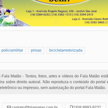
policiamilitar
prisao
bicicletamotorizada
Fala Matão - Textos, fotos, artes e vídeos do Fala Matão est
eira sobre direito autoral. Não reproduza o conteúdo do porta
letrônico ou impresso, sem autorização do portal Fala Matão.
contato@falamatao.com.br
(16)9 9993-9237