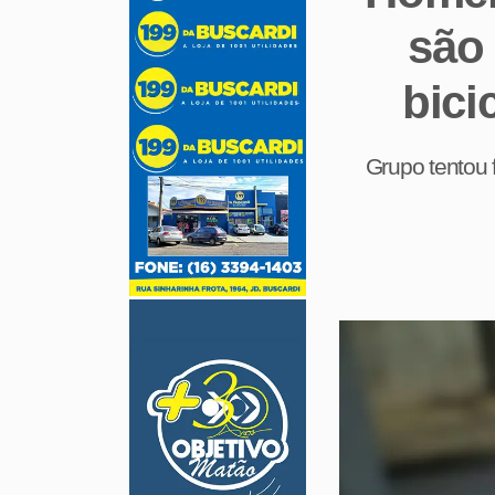
são 
bici
Grupo tentou f