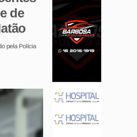
de de
Matão
do pela Polícia