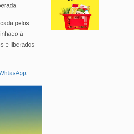
perada.
icada pelos
minhado à
s e liberados
u WhtasApp.