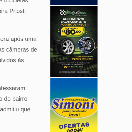
 bicicletas
ra Priosti
hora após uma
las câmeras de
lvidos às
onfessaram
o do bairro
 admitiu que