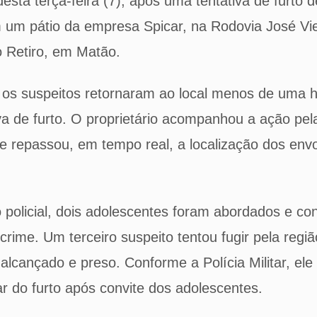
sta terça-feira (7), após uma tentativa de furto de
um pátio da empresa Spicar, na Rodovia José Viei
ro Retiro, em Matão.
os suspeitos retornaram ao local menos de uma 
iva de furto. O proprietário acompanhou a ação pe
 repassou, em tempo real, a localização dos envo
 policial, dois adolescentes foram abordados e c
crime. Um terceiro suspeito tentou fugir pela regiã
 alcançado e preso. Conforme a Polícia Militar, ele
par do furto após convite dos adolescentes.