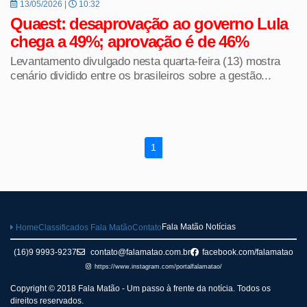
13/05/2026 |
10:32
Quaest: desaprovação ao governo Lula
chega a 49%; aprovação é de 46%
Levantamento divulgado nesta quarta-feira (13) mostra
cenário dividido entre os brasileiros sobre a gestão...
1
Fala Matão Notícias
Home
Classificados Fala Matão
Contato
(16)9 9993-9237
contato@falamatao.com.br
facebook.com/falamatao
https://www.instagram.com/portalfalamatao/
Copyright © 2018 Fala Matão - Um passo à frente da notícia. Todos os
direitos reservados.