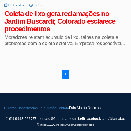
03/07/2026 |
12:56
Coleta de lixo gera reclamações no
Jardim Buscardi; Colorado esclarece
procedimentos
Moradores relatam acúmulo de lixo, falhas na coleta e
problemas com a coleta seletiva. Empresa responsável...
1
Fala Matão Notícias
Home
Classificados Fala Matão
Contato
(16)9 9993-9237
contato@falamatao.com.br
facebook.com/falamatao
https://www.instagram.com/portalfalamatao/