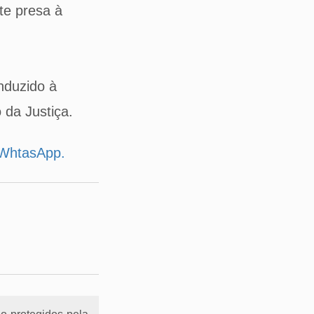
te presa à
onduzido à
 da Justiça.
u WhtasApp.