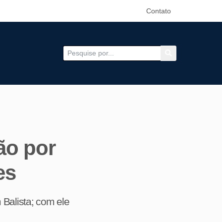
Contato
ão por
es
 Balista; com ele