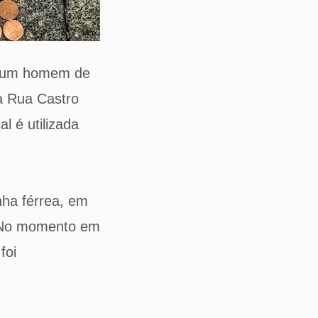
de um homem de
da Rua Castro
l é utilizada
nha férrea, em
. No momento em
foi