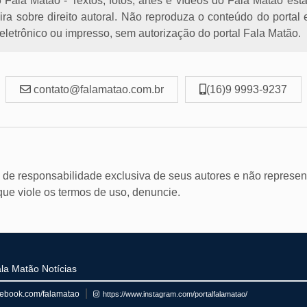
Fala Matão - Textos, fotos, artes e vídeos do Fala Matão est
eira sobre direito autoral. Não reproduza o conteúdo do porta
letrônico ou impresso, sem autorização do portal Fala Matão.
contato@falamatao.com.br
(16)9 9993-9237
 de responsabilidade exclusiva de seus autores e não represen
 que viole os termos de uso, denuncie.
la Matão Notícias
cebook.com/falamatao
https://www.instagram.com/portalfalamatao/