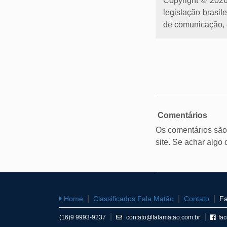
Copyright © 2026 
legislação brasil
de comunicação, e
Comentários
Os comentários são
site. Se achar algo
Fa
Home
Classificados Fala Matão
Contato
(16)9 9993-9237
contato@falamatao.com.br
fa