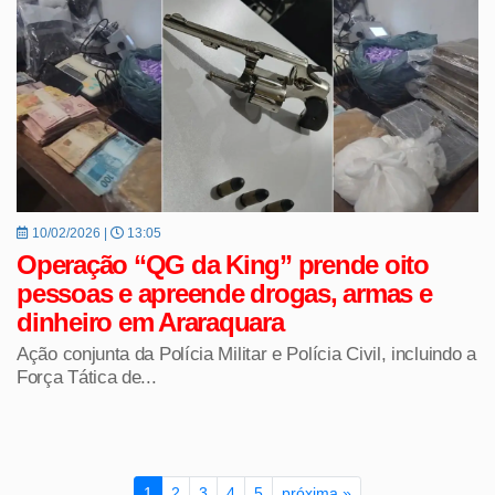
10/02/2026 |
13:05
Operação “QG da King” prende oito
pessoas e apreende drogas, armas e
dinheiro em Araraquara
Ação conjunta da Polícia Militar e Polícia Civil, incluindo a
Força Tática de...
1
2
3
4
5
próxima »