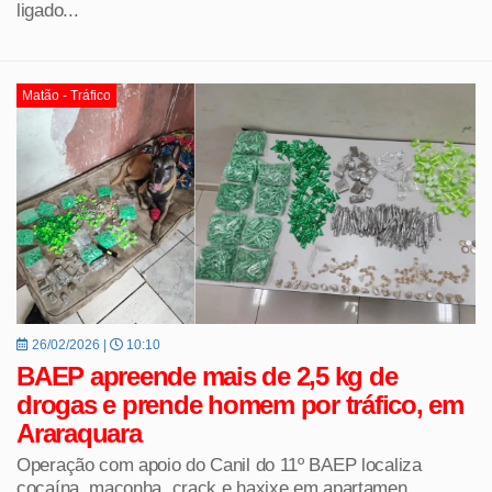
ligado...
Matão - Tráfico
26/02/2026 |
10:10
BAEP apreende mais de 2,5 kg de
drogas e prende homem por tráfico, em
Araraquara
Operação com apoio do Canil do 11º BAEP localiza
cocaína, maconha, crack e haxixe em apartamen...