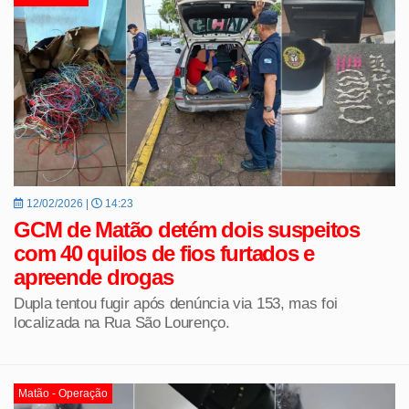
12/02/2026 |
14:23
GCM de Matão detém dois suspeitos
com 40 quilos de fios furtados e
apreende drogas
Dupla tentou fugir após denúncia via 153, mas foi
localizada na Rua São Lourenço.
Matão - Operação