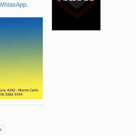
u WhtasApp.
a