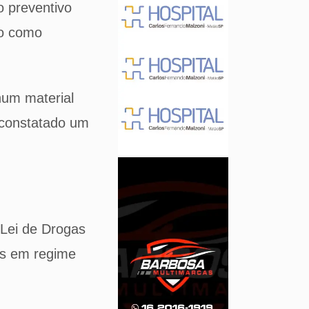
o preventivo
do como
hum material
i constatado um
 Lei de Drogas
as em regime