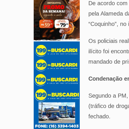
De acordo com o
pela Alameda d
“Coquinho”, no 
Os policiais r
ilícito foi enc
mandado de pri
Condenação e
Segundo a PM, 
(tráfico de dro
fechado.