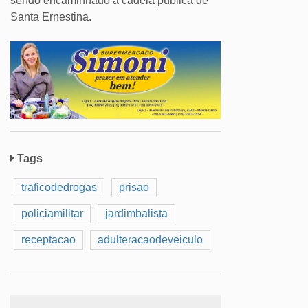
sendo encaminhado à cadeia pública de
Santa Ernestina.
Tags
traficodedrogas
prisao
policiamilitar
jardimbalista
receptacao
adulteracaodeveiculo