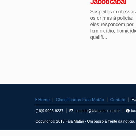
Jaboticabal
Suspeitos confessa
os crimes à polícia;
eles respondem por
feminicídio, homicídi
qualifi...
Fa
Home
Classificados Fala Matão
Contato
(16)9 9993-9237
contato@falamatao.com.br
fa
Copyright © 2018 Fala Matão - Um passo à frente da notícia. 