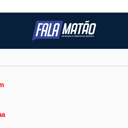
am
na