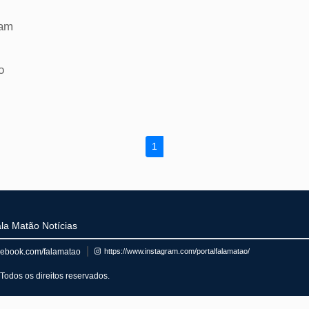
ram
o
1
la Matão Notícias
cebook.com/falamatao
https://www.instagram.com/portalfalamatao/
Todos os direitos reservados.