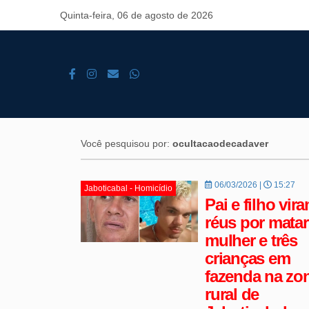
Quinta-feira, 06 de agosto de 2026
Você pesquisou por:
ocultacaodecadaver
06/03/2026 |
15:27
Jaboticabal - Homicídio
Pai e filho vir
réus por matar
mulher e três
crianças em
fazenda na zo
rural de