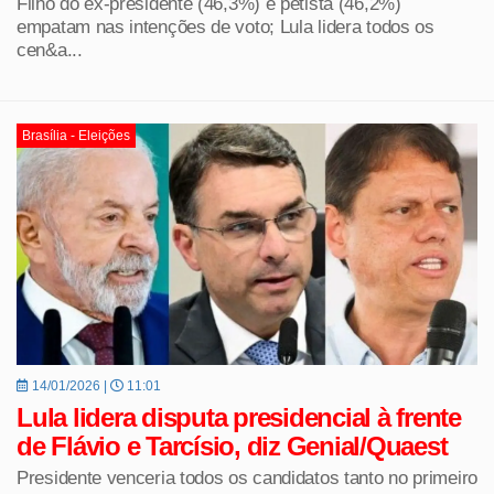
Filho do ex-presidente (46,3%) e petista (46,2%)
empatam nas intenções de voto; Lula lidera todos os
cen&a...
Brasília - Eleições
14/01/2026 |
11:01
Lula lidera disputa presidencial à frente
de Flávio e Tarcísio, diz Genial/Quaest
Presidente venceria todos os candidatos tanto no primeiro