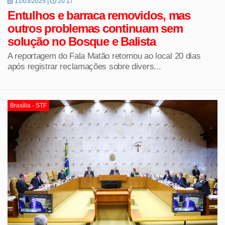
11/03/2025 |
20:17
Entulhos e barraca removidos, mas
outros problemas continuam sem
solução no Bosque e Balista
A reportagem do Fala Matão retornou ao local 20 dias
após registrar reclamações sobre divers...
Brasília - STF