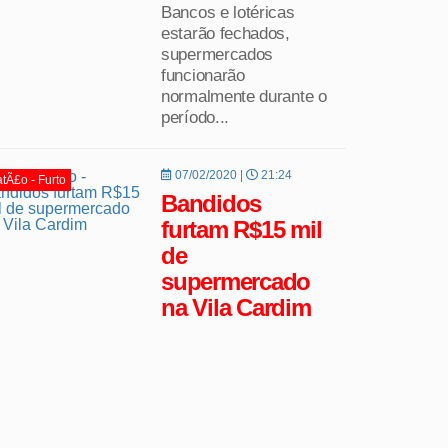
Bancos e lotéricas
estarão fechados,
supermercados
funcionarão
normalmente durante o
período...
07/02/2020 |
21:24
tÃ£o - Furto
Bandidos
furtam R$15 mil
de
supermercado
na Vila Cardim