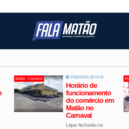
27/02/2025 |
19:32
Matão - Carnaval
Ma
Horário de
o
funcionamento
do comércio em
Matão no
Carnaval
Lojas fecharão na