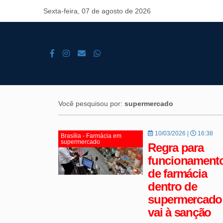
Sexta-feira, 07 de agosto de 2026
Você pesquisou por:
supermercado
10/03/2026 |
16:38
Brasília - Farmácia em
supermercado
Regra para
funcionament
de farmácia
dentro de
supermercado
vai à sanção