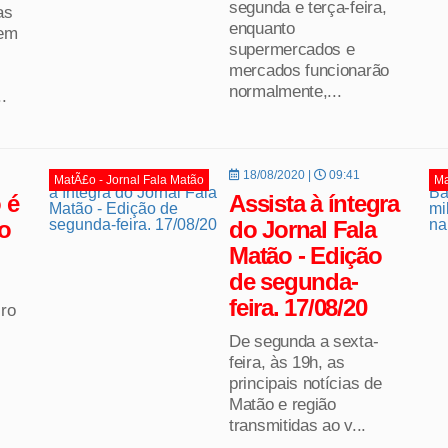
segunda e terça-feira,
as
enquanto
 em
supermercados e
mercados funcionarão
normalmente,...
.
18/08/2020 |
09:41
MatÃ£o - Jornal Fala Matão
Ma
 é
Assista à íntegra
no
do Jornal Fala
Matão - Edição
de segunda-
feira. 17/08/20
iro
De segunda a sexta-
feira, às 19h, as
principais notícias de
Matão e região
transmitidas ao v...