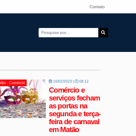
Contato
16/02/2023 |
08:12
tão - Comércio
Comércio e
serviços fecham
as portas na
segunda e terça-
feira de carnaval
em Matão