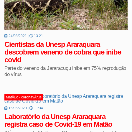
24/08/2021 |
13:21
Cientistas da Unesp Araraquara
descobrem veneno de cobra que inibe
covid
Parte do veneno da Jararacuçu inibe em 75% reprodução
do vírus
MatÃ£o - coronavÃ­rus
15/05/2020 |
11:34
Laboratório da Unesp Araraquara
registra caso de Covid-19 em Matão