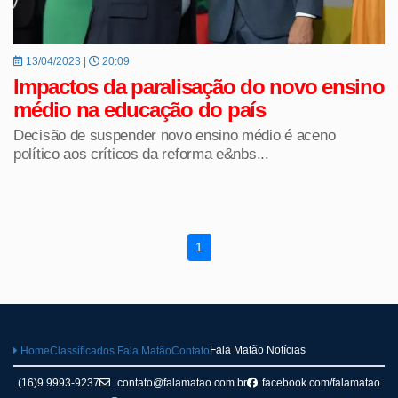
13/04/2023 |
20:09
Impactos da paralisação do novo ensino
médio na educação do país
Decisão de suspender novo ensino médio é aceno
político aos críticos da reforma e&nbs...
1
Fala Matão Notícias
Home
Classificados Fala Matão
Contato
(16)9 9993-9237
contato@falamatao.com.br
facebook.com/falamatao