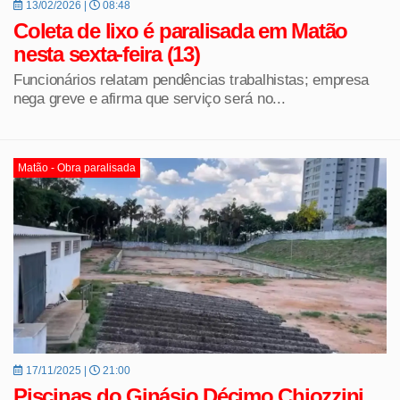
13/02/2026 |
08:48
Coleta de lixo é paralisada em Matão
nesta sexta-feira (13)
Funcionários relatam pendências trabalhistas; empresa
nega greve e afirma que serviço será no...
Matão - Obra paralisada
17/11/2025 |
21:00
Piscinas do Ginásio Décimo Chiozzini