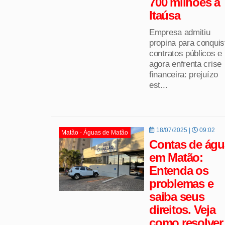
700 milhões à
Itaúsa
Empresa admitiu
propina para conquis
contratos públicos e
agora enfrenta crise
financeira: prejuízo
est...
18/07/2025 |
09:02
Matão - Águas de Matão
Contas de águ
em Matão:
Entenda os
problemas e
saiba seus
direitos. Veja
como resolver