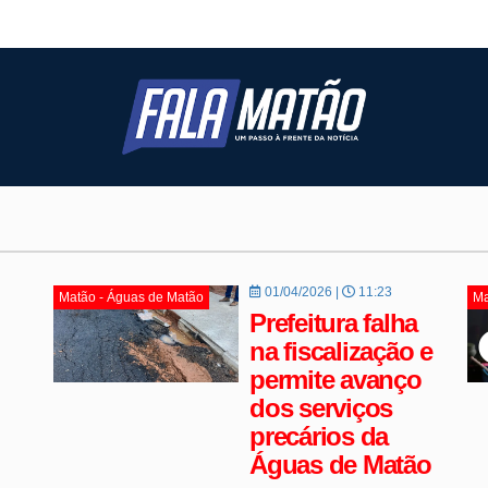
01/04/2026 |
11:23
Matão - Águas de Matão
Ma
Prefeitura falha
na fiscalização e
permite avanço
dos serviços
precários da
Águas de Matão