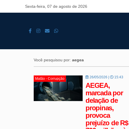
Sexta-feira, 07 de agosto de 2026
Você pesquisou por:
aegea
26/05/2026 |
15:43
Matão - Corrupção
AEGEA,
marcada por
delação de
propinas,
provoca
prejuízo de R$