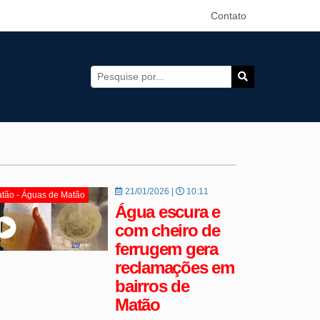
Contato
21/01/2026 |
10:11
tão - Águas de Matão
Água escura e
com cheiro de
ferrugem gera
reclamações em
bairros de
Matão