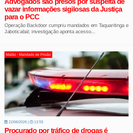
Advogados são presos por suspeita de
vazar informações sigilosas da Justiça
para o PCC
Operação Backdoor cumpriu mandados em Taquaritinga e
Jaboticabal; investigação aponta acesso...
Matão - Mandado de Prisão
22/06/2026 |
13:55
Procurado por tráfico de drogas é