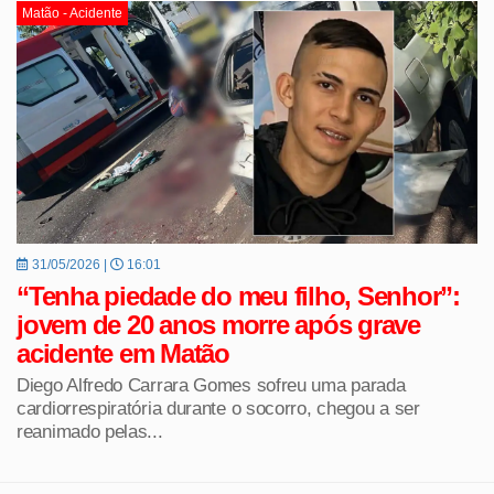
Matão - Acidente
31/05/2026 |
16:01
“Tenha piedade do meu filho, Senhor”:
jovem de 20 anos morre após grave
acidente em Matão
Diego Alfredo Carrara Gomes sofreu uma parada
cardiorrespiratória durante o socorro, chegou a ser
reanimado pelas...