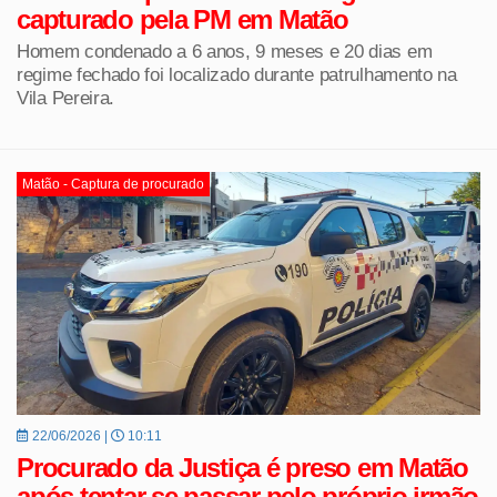
capturado pela PM em Matão
Homem condenado a 6 anos, 9 meses e 20 dias em
regime fechado foi localizado durante patrulhamento na
Vila Pereira.
Matão - Captura de procurado
22/06/2026 |
10:11
Procurado da Justiça é preso em Matão
após tentar se passar pelo próprio irmão