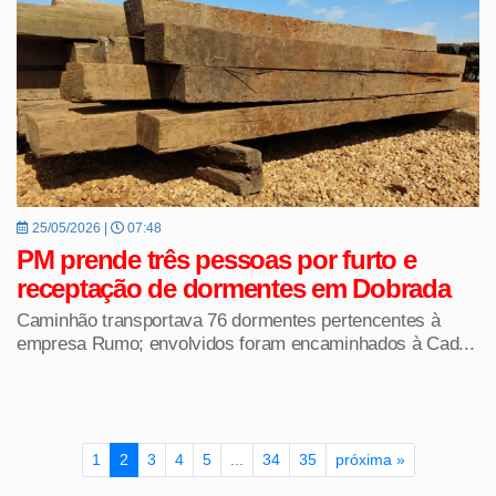
25/05/2026 |
07:48
PM prende três pessoas por furto e
receptação de dormentes em Dobrada
Caminhão transportava 76 dormentes pertencentes à
empresa Rumo; envolvidos foram encaminhados à Cad...
1
2
3
4
5
...
34
35
próxima »