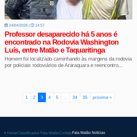
24/04/2026 |
14:57
Professor desaparecido há 5 anos é
encontrado na Rodovia Washington
Luís, entre Matão e Taquaritinga
Homem foi localizado caminhando às margens da rodovia
por policiais rodoviários de Araraquara e reencontro...
1
2
3
4
5
...
34
35
próxima »
Fala Matão Notícias
Home
Classificados Fala Matão
Contato