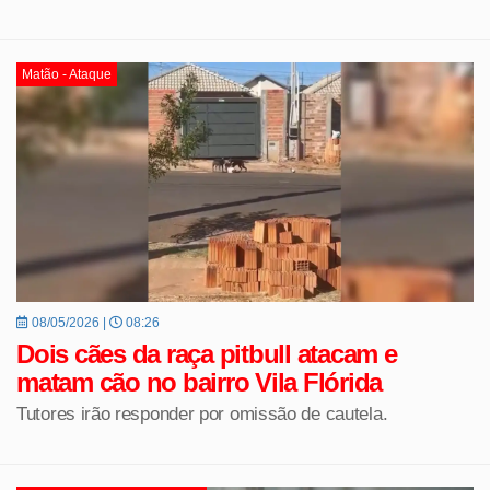
Matão - Ataque
08/05/2026 |
08:26
Dois cães da raça pitbull atacam e
matam cão no bairro Vila Flórida
Tutores irão responder por omissão de cautela.