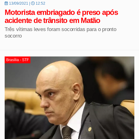
13/09/2021 |
12:52
Motorista embriagado é preso após
acidente de trânsito em Matão
Três vítimas leves foram socorridas para o pronto
socorro
Brasília - STF