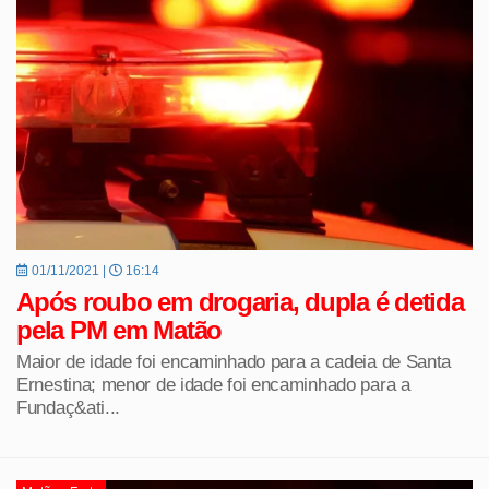
01/11/2021 |
16:14
Após roubo em drogaria, dupla é detida
pela PM em Matão
Maior de idade foi encaminhado para a cadeia de Santa
Ernestina; menor de idade foi encaminhado para a
Fundaç&ati...