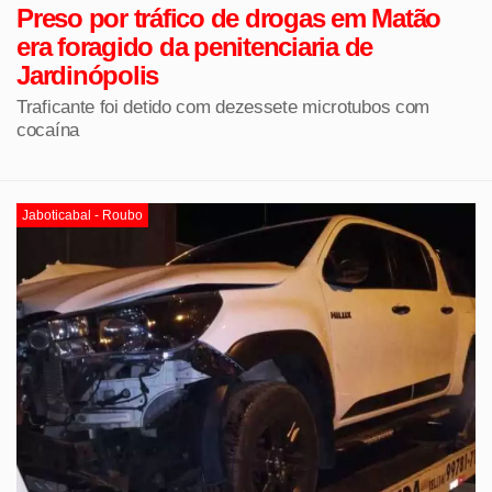
Preso por tráfico de drogas em Matão
era foragido da penitenciaria de
Jardinópolis
Traficante foi detido com dezessete microtubos com
cocaína
Jaboticabal - Roubo