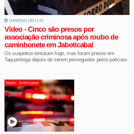
15/09/2021 |
12:52
Vídeo - Cinco são presos por
associação criminosa após roubo de
caminhonete em Jaboticabal
Os suspeitos tentaram fugir, mas foram presos em
Taquaritinga depois de serem perseguidos pelos policiais
Matão - Embriaguez