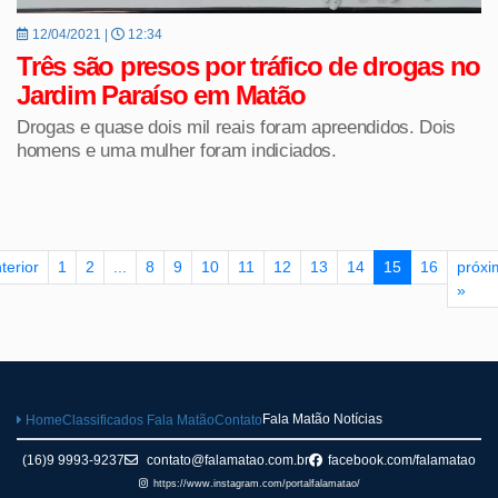
12/04/2021 |
12:34
Três são presos por tráfico de drogas no
Jardim Paraíso em Matão
Drogas e quase dois mil reais foram apreendidos. Dois
homens e uma mulher foram indiciados.
terior
1
2
...
8
9
10
11
12
13
14
15
16
próxi
»
Fala Matão Notícias
Home
Classificados Fala Matão
Contato
(16)9 9993-9237
contato@falamatao.com.br
facebook.com/falamatao
https://www.instagram.com/portalfalamatao/