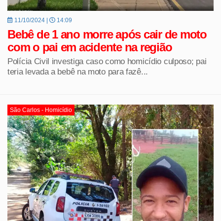
11/10/2024 |
14:09
Bebê de 1 ano morre após cair de moto
com o pai em acidente na região
Polícia Civil investiga caso como homicídio culposo; pai
teria levada a bebê na moto para fazê...
São Carlos - Homicídio