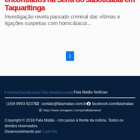
Taquaritinga
Investigação revela passado criminal das vítimas e
ligações suspeitas com homic&iacut...
1
Fala Matão Notícias
Home
Classificados Fala Matão
Contato
(16)9 9993-9237
contato@falamatao.com.br
facebook.com/falamatao
https://www.instagram.com/portalfalamatao/
Copyright © 2018 Fala Matão - Um passo à frente da notícia. Todos os
direitos reservados.
Desenvolvimento por
CodeTek