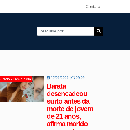
Contato
12/06/2026 |
09:09
urado - Feminicídio
Barata
desencadeou
surto antes da
morte de jovem
de 21 anos,
afirma marido