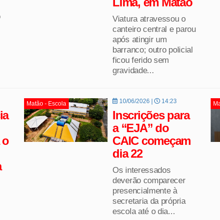
Lima, em Matão
o
Viatura atravessou o
canteiro central e parou
após atingir um
barranco; outro policial
ficou ferido sem
gravidade...
10/06/2026 |
14:23
Matão - Escola
Ma
ia
Inscrições para
a “EJA” do
 o
CAIC começam
dia 22
a
Os interessados
deverão comparecer
presencialmente à
secretaria da própria
escola até o dia...