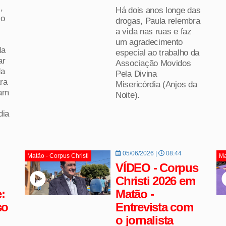
,
Há dois anos longe das
io
drogas, Paula relembra
a vida nas ruas e faz
um agradecimento
da
especial ao trabalho da
ar
Associação Movidos
da
Pela Divina
ra
Misericórdia (Anjos da
tam
Noite).
dia
05/06/2026 |
08:44
Matão - Corpus Christi
Ma
VÍDEO - Corpus
Christi 2026 em
:
Matão -
so
Entrevista com
o jornalista