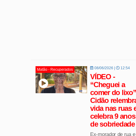
08/06/2026 |
12:54
Matão - Recuperados
VÍDEO -
“Cheguei a
comer do lixo”
Cidão relembr
vida nas ruas 
celebra 9 anos
de sobriedade
Ex-morador de rua e