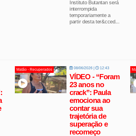
Instituto Butantan será
interrompida
temporariamente a
partir desta ter&cced...
08/06/2026 |
12:43
Matão - Recuperados
Ma
VÍDEO - “Foram
23 anos no
:
crack”: Paula
a
emociona ao
e
contar sua
trajetória de
superação e
recomeço