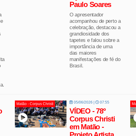
Paulo Soares
a
O apresentador
 e
acompanhou de perto a
celebração, destacou a
s
grandiosidade dos
tapetes e falou sobre a
importância de uma
das maiores
lta
manifestações de fé do
o
Brasil.
a.
05/06/2026 |
07:55
Matão - Corpus Christi
Ma
o
VÍDEO - 78º
Corpus Christi
em Matão -
Projeto Artista