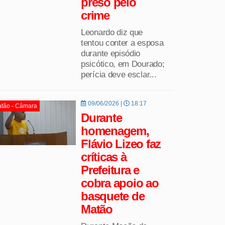
preso pelo
crime
Leonardo diz que
tentou conter a esposa
durante episódio
psicótico, em Dourado;
perícia deve esclar...
09/06/2026 |
18:17
tão - Câmara
Durante
homenagem,
Flávio Lizeo faz
críticas à
Prefeitura e
cobra apoio ao
basquete de
Matão