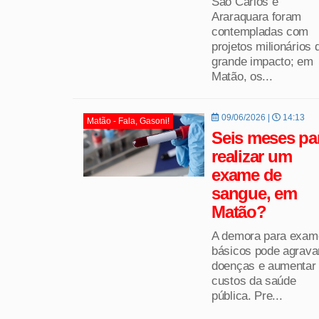
São Carlos e
Araraquara foram
contempladas com
projetos milionários 
grande impacto; em
Matão, os...
09/06/2026 |
14:13
Matão - Fala, Gasoni!
Seis meses pa
realizar um
exame de
sangue, em
Matão?
A demora para exam
básicos pode agrava
doenças e aumentar
custos da saúde
pública. Pre...