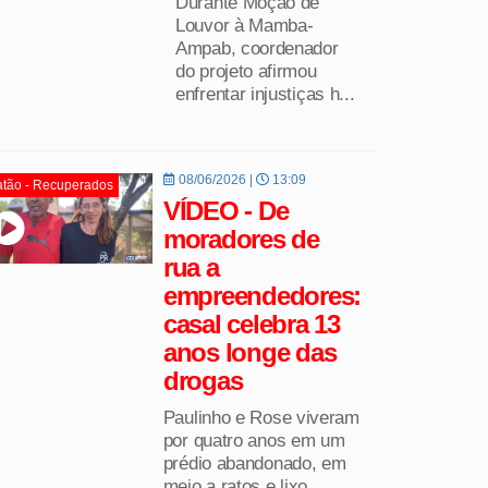
Durante Moção de
Louvor à Mamba-
Ampab, coordenador
do projeto afirmou
enfrentar injustiças h...
08/06/2026 |
13:09
tão - Recuperados
VÍDEO - De
moradores de
rua a
empreendedores:
casal celebra 13
anos longe das
drogas
Paulinho e Rose viveram
por quatro anos em um
prédio abandonado, em
meio a ratos e lixo.