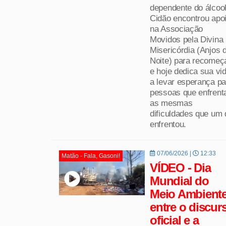
dependente do álcool
Cidão encontrou apo
na Associação
Movidos pela Divina
Misericórdia (Anjos 
Noite) para recomeç
e hoje dedica sua vi
a levar esperança pa
pessoas que enfren
as mesmas
dificuldades que um 
enfrentou.
07/06/2026 |
12:33
Matão - Fala, Gasoni!
VÍDEO - Dia
Mundial do
Meio Ambiente
entre o discur
oficial e a