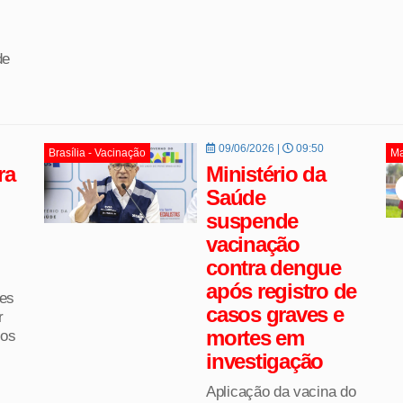
de
09/06/2026 |
09:50
Brasília - Vacinação
Ma
ra
Ministério da
Saúde
suspende
vacinação
contra dengue
após registro de
es
casos graves e
r
mortes em
 os
investigação
Aplicação da vacina do