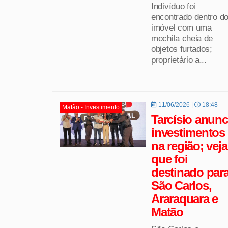
Indivíduo foi
encontrado dentro d
imóvel com uma
mochila cheia de
objetos furtados;
proprietário a...
11/06/2026 |
18:48
Matão - Investimento
Tarcísio anunc
investimentos
na região; veja
que foi
destinado par
São Carlos,
Araraquara e
Matão