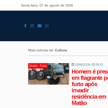
Sexta-feira, 07 de agosto de 2026
Mais notícias de:
Cultura
15/06/2026 |
09:43
Matão - Furto
Homem é pres
em flagrante p
furto após
invadir
residência em
Matão