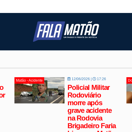
12/06/2026 |
17:26
Matão - Acidente
Do
o
Policial Militar
or
Rodoviário
morre após
grave acidente
na Rodovia
Brigadeiro Faria