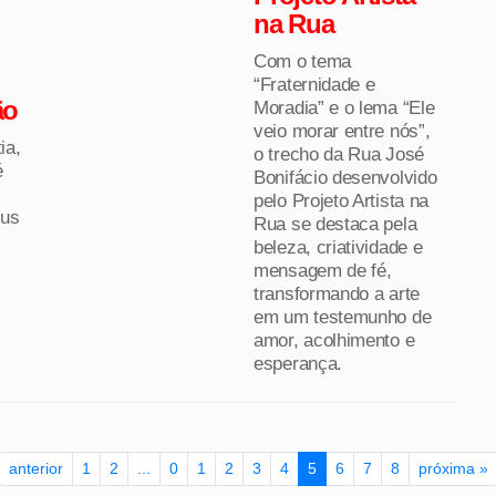
na Rua
Com o tema
“Fraternidade e
ão
Moradia” e o lema “Ele
veio morar entre nós”,
ia,
o trecho da Rua José
é
Bonifácio desenvolvido
pelo Projeto Artista na
sus
Rua se destaca pela
beleza, criatividade e
mensagem de fé,
transformando a arte
em um testemunho de
amor, acolhimento e
esperança.
anterior
1
2
...
0
1
2
3
4
5
6
7
8
próxima »