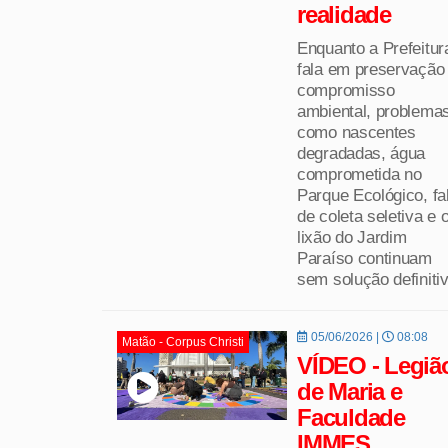
realidade
Enquanto a Prefeitur
fala em preservação
compromisso
ambiental, problema
como nascentes
degradadas, água
comprometida no
Parque Ecológico, fa
de coleta seletiva e 
lixão do Jardim
Paraíso continuam
sem solução definitiv
05/06/2026 |
08:08
Matão - Corpus Christi
VÍDEO - Legiã
de Maria e
Faculdade
IMMES