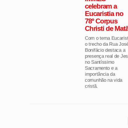
celebram a
Eucaristia no
78º Corpus
Christi de Mat
Com o tema Eucarist
o trecho da Rua Jos
Bonifácio destaca a
presença real de Je
no Santíssimo
Sacramento e a
importância da
comunhão na vida
cristã.