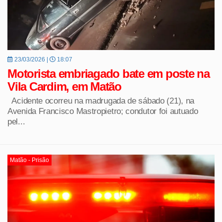
23/03/2026 |
18:07
Motorista embriagado bate em poste na
Vila Cardim, em Matão
Acidente ocorreu na madrugada de sábado (21), na
Avenida Francisco Mastropietro; condutor foi autuado
pel...
Matão - Prisão