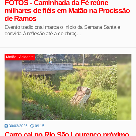
FOTOS - Caminhada da Fé reúne
milhares de fiéis em Matão na Procissão
de Ramos
Evento tradicional marca o início da Semana Santa e
convida à reflexão até a celebraç...
Matão - Acidente
30/03/2026 |
09:15
Carro cai no Rio São Lourenço próximo