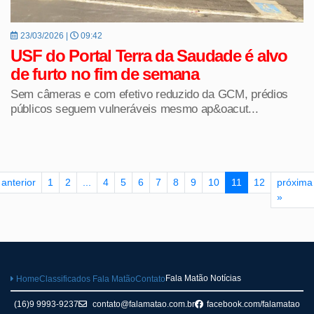
23/03/2026 |
09:42
USF do Portal Terra da Saudade é alvo
de furto no fim de semana
Sem câmeras e com efetivo reduzido da GCM, prédios
públicos seguem vulneráveis mesmo ap&oacut...
anterior
1
2
...
4
5
6
7
8
9
10
11
12
próxima
»
Fala Matão Notícias
Home
Classificados Fala Matão
Contato
(16)9 9993-9237
contato@falamatao.com.br
facebook.com/falamatao