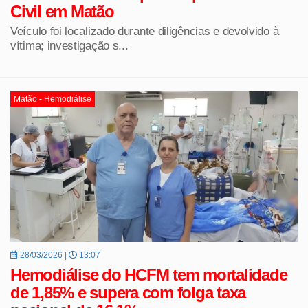
Civil em Matão
Veículo foi localizado durante diligências e devolvido à
vítima; investigação s...
Matão - Hemodiálise
28/03/2026 |
13:07
Hemodiálise do HCFM tem mortalidade
de 1,85% e supera com folga taxa