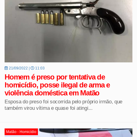
21/09/2022 |
11:03
Homem é preso por tentativa de
homicídio, posse ilegal de arma e
violência doméstica em Matão
Esposa do preso foi socorrida pelo próprio irmão, que
também virou vítima e quase foi atingi...
Matão - Homicídio