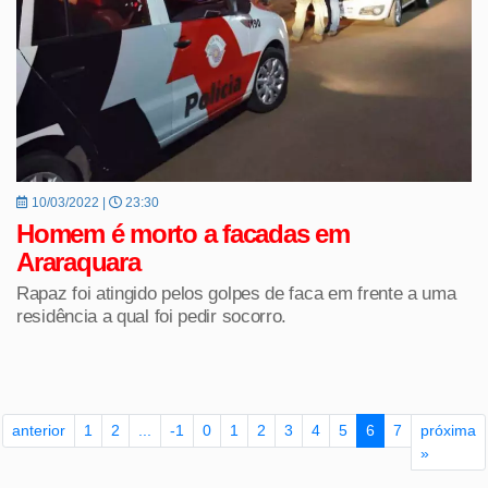
10/03/2022 |
23:30
Homem é morto a facadas em
Araraquara
Rapaz foi atingido pelos golpes de faca em frente a uma
residência a qual foi pedir socorro.
anterior
1
2
...
-1
0
1
2
3
4
5
6
7
próxima
»