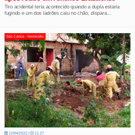
Tiro acidental teria acontecido quando a dupla estaria
fugindo e um dos ladrões caiu no chão, dispara...
São Carlos - Homicídio
12/04/2022 |
11:27