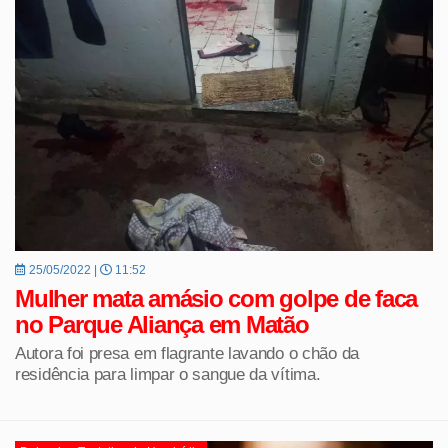
25/05/2022 |
11:52
Mulher mata amásio com golpe de faca
no Parque Aliança em Matão
Autora foi presa em flagrante lavando o chão da
residência para limpar o sangue da vítima.