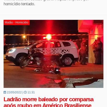
homicídio tentado.
Matão - Homicídio
22/05/2022 |
11:31
Ladrão morre baleado por comparsa
após roubo em Américo Brasiliense