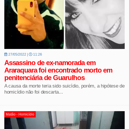
27/05/2022 |
11:26
Assassino de ex-namorada em
Araraquara foi encontrado morto em
penitenciária de Guarulhos
A causa da morte teria sido suicídio, porém, a hipótese de
homicídio não foi descarta...
Matão - Homicídio