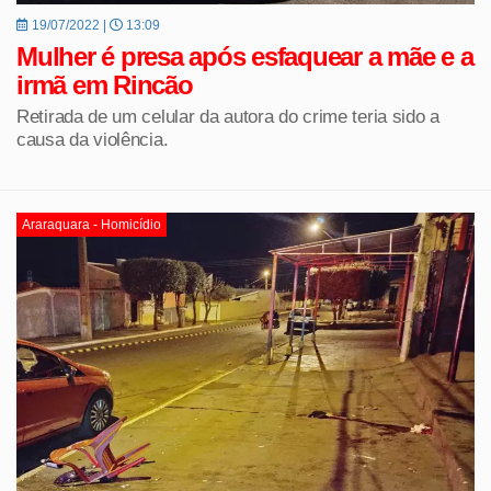
19/07/2022 |
13:09
Mulher é presa após esfaquear a mãe e a
irmã em Rincão
Retirada de um celular da autora do crime teria sido a
causa da violência.
Araraquara - Homicídio