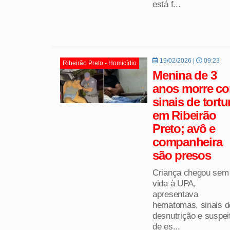
está f...
19/02/2026 |
09:23
Ribeirão Preto - Homicídio
Menina de 3
anos morre c
sinais de tortu
em Ribeirão
Preto; avô e
companheira
são presos
Criança chegou sem
vida à UPA,
apresentava
hematomas, sinais d
desnutrição e suspei
de es...