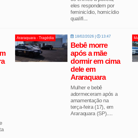
eles respondem por
feminicídio, homicídio
qualifi...
18/02/2026 |
13:47
Araraquara - Tragédia
Ma
Bebê morre
om
após a mãe
ra
dormir em cima
dele em
Araraquara
Mulher e bebê
adormeceram após a
amamentação na
terça-feira (17), em
Araraquara (SP)....
e
ta