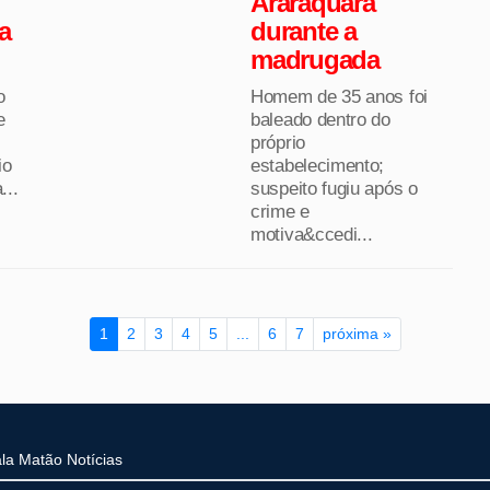
Araraquara
a
durante a
madrugada
o
Homem de 35 anos foi
e
baleado dentro do
próprio
io
estabelecimento;
...
suspeito fugiu após o
crime e
motiva&ccedi...
1
2
3
4
5
...
6
7
próxima »
la Matão Notícias