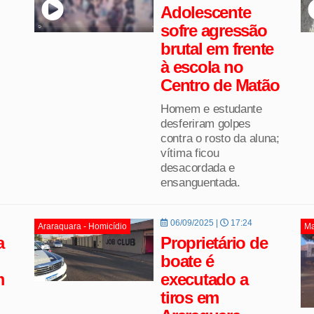
Adolescente
sofre agressão
brutal em frente
à escola no
Centro de Matão
Homem e estudante
desferiram golpes
contra o rosto da aluna;
vítima ficou
desacordada e
ensanguentada.
06/09/2025 |
17:24
Araraquara - Homicídio
Ma
a
Proprietário de
boate é
m
executado a
tiros em