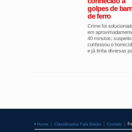
conhecido a
golpes de barr
de ferro
Crime foi solucionad
em aproximadament
40 minutos; suspeito
confessou o homicíd
e já tinha diversas pa
Fa
Home
Classificados Fala Matão
Contato