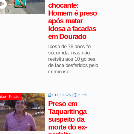
chocante:
Homem é preso
após matar
idosa a facadas
em Dourado
Idosa de 78 anos foi
socorrida, mas não
resistiu aos 10 golpes
de faca desferidos pelo
criminoso.
01/09/2025 |
21:39
tão - Prisão
Preso em
Taquaritinga
suspeito da
morte do ex-