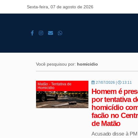
Sexta-feira, 07 de agosto de 2026
Você pesquisou por:
homicidio
27/07/2026 |
13:11
Matão - Tentativa de
Homicídio
Homem é pres
por tentativa d
homicídio co
facão no Cent
de Matão
Acusado disse à PM