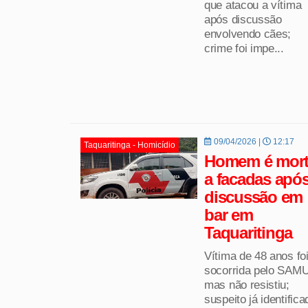
que atacou a vítima
após discussão
envolvendo cães;
crime foi impe...
09/04/2026 |
12:17
Taquaritinga - Homicídio
Homem é mor
a facadas apó
discussão em
bar em
Taquaritinga
Vítima de 48 anos fo
socorrida pelo SAMU
mas não resistiu;
suspeito já identifica