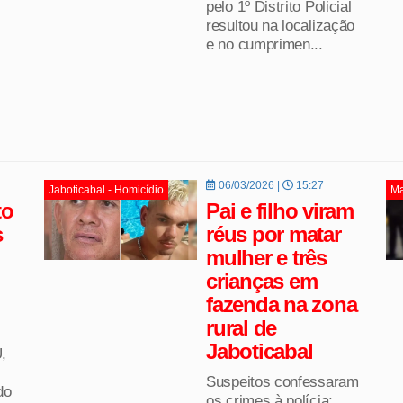
pelo 1º Distrito Policial
resultou na localização
e no cumprimen...
06/03/2026 |
15:27
Jaboticabal - Homicídio
Ma
to
Pai e filho viram
s
réus por matar
mulher e três
crianças em
fazenda na zona
rural de
i
Jaboticabal
,
Suspeitos confessaram
do
os crimes à polícia;