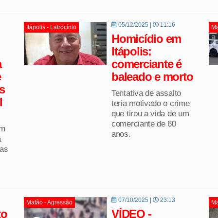
05/12/2025 |
11:16
Itápolis - Latrocínio
Ma
Homicídio em
Itápolis:
a
comerciante é
e
baleado e morto
s
Tentativa de assalto
l
teria motivado o crime
que tirou a vida de um
comerciante de 60
em
anos.
a
cas
07/10/2025 |
23:13
Matão - Agressão
Ma
to
VÍDEO -