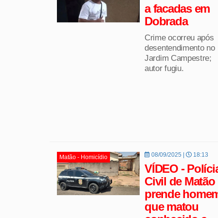
a facadas em
Dobrada
Crime ocorreu após
desentendimento no
Jardim Campestre;
autor fugiu.
08/09/2025 |
18:13
Matão - Homicídio
VÍDEO - Políci
Civil de Matão
prende home
que matou