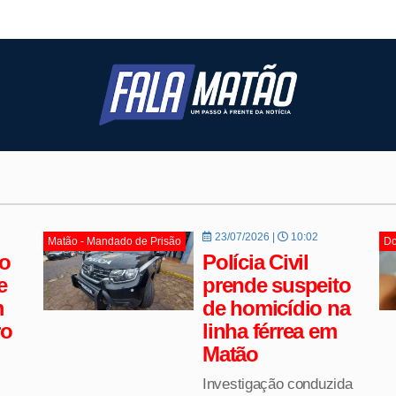
23/07/2026 |
10:02
Matão - Mandado de Prisão
Do
o
Polícia Civil
e
prende suspeito
m
de homicídio na
ro
linha férrea em
Matão
Investigação conduzida