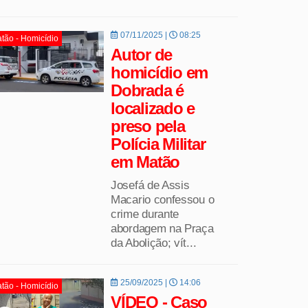
07/11/2025 |
08:25
tão - Homicídio
Autor de
homicídio em
Dobrada é
localizado e
preso pela
Polícia Militar
em Matão
Josefá de Assis
Macario confessou o
crime durante
abordagem na Praça
da Abolição; vít...
25/09/2025 |
14:06
tão - Homicídio
VÍDEO - Caso