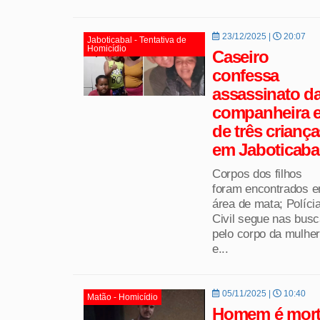
23/12/2025 |
20:07
Jaboticabal - Tentativa de
Homicídio
Caseiro
confessa
assassinato d
companheira 
de três criança
em Jaboticaba
Corpos dos filhos
foram encontrados 
área de mata; Políci
Civil segue nas bus
pelo corpo da mulher
e...
05/11/2025 |
10:40
Matão - Homicídio
Homem é mor