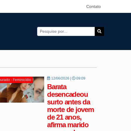
Contato
12/06/2026 |
09:09
urado - Feminicídio
Barata
desencadeou
surto antes da
morte de jovem
de 21 anos,
afirma marido