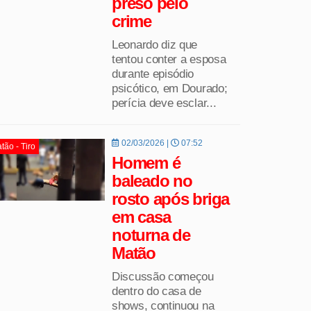
preso pelo
crime
Leonardo diz que
tentou conter a esposa
durante episódio
psicótico, em Dourado;
perícia deve esclar...
02/03/2026 |
07:52
tão - Tiro
Homem é
baleado no
rosto após briga
em casa
noturna de
Matão
Discussão começou
dentro do casa de
shows, continuou na