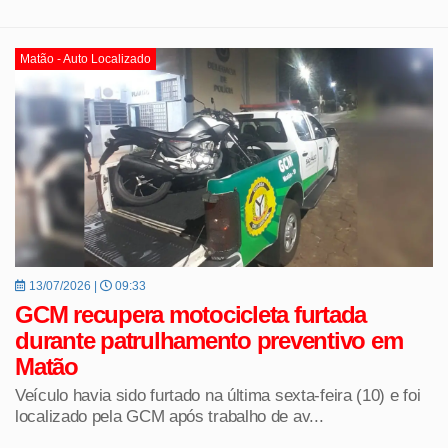
Matão - Auto Localizado
13/07/2026 |
09:33
GCM recupera motocicleta furtada
durante patrulhamento preventivo em
Matão
Veículo havia sido furtado na última sexta-feira (10) e foi
localizado pela GCM após trabalho de av...