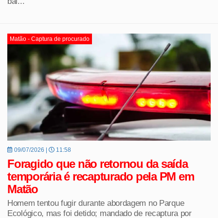
bal...
Matão - Captura de procurado
09/07/2026 |
11:58
Foragido que não retornou da saída
temporária é recapturado pela PM em
Matão
Homem tentou fugir durante abordagem no Parque
Ecológico, mas foi detido; mandado de recaptura por