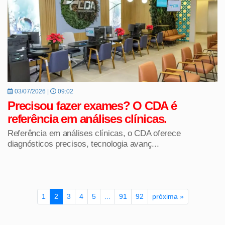
03/07/2026 |
09:02
Precisou fazer exames? O CDA é
referência em análises clínicas.
Referência em análises clínicas, o CDA oferece
diagnósticos precisos, tecnologia avanç...
1
2
3
4
5
...
91
92
próxima »