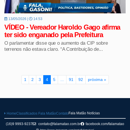
13/05/2026 |
14:53
VÍDEO - Vereador Haroldo Gago afirma
ter sido enganado pela Prefeitura
O parlamentar disse que o aumento da CIP sobre
terrenos não estava claro. “A Contribuição de...
1
2
3
4
5
...
91
92
próxima »
Fala Matão Notícias
Home
Classificados Fala Matão
Contato
(16)9 9993-9237
contato@falamatao.com.br
facebook.com/falamatao