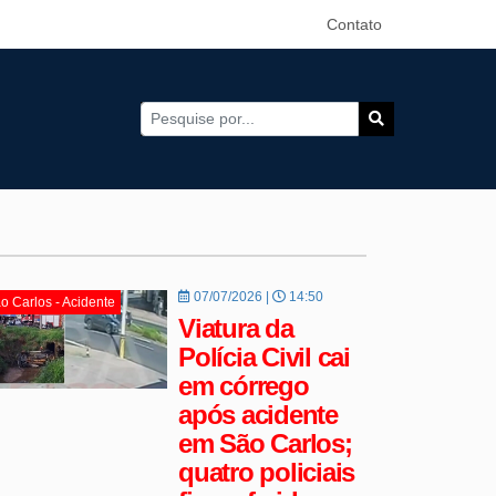
Contato
07/07/2026 |
14:50
o Carlos - Acidente
Viatura da
Polícia Civil cai
em córrego
após acidente
em São Carlos;
quatro policiais