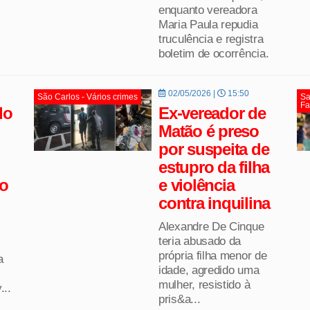
enquanto vereadora
Maria Paula repudia
truculência e registra
boletim de ocorrência.
02/05/2026 |
15:50
São Carlos - Vários crimes
Sa
Fa
do
Ex-vereador de
Matão é preso
por suspeita de
estupro da filha
o
e violência
contra inquilina
Alexandre De Cinque
teria abusado da
própria filha menor de
a
idade, agredido uma
mulher, resistido à
...
pris&a...