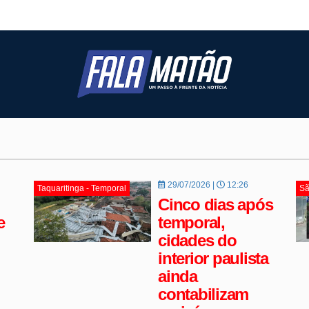
29/07/2026 |
12:26
Taquaritinga - Temporal
Sã
Cinco dias após
e
temporal,
cidades do
interior paulista
ainda
contabilizam