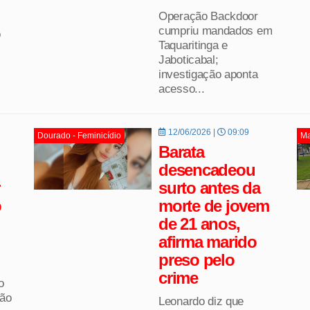
Operação Backdoor
cumpriu mandados em
o
Taquaritinga e
Jaboticabal;
investigação aponta
acesso...
12/06/2026 |
09:09
Dourado - Feminicídio
Ma
Barata
desencadeou
surto antes da
o
morte de jovem
de 21 anos,
afirma marido
preso pelo
crime
o
ção
Leonardo diz que