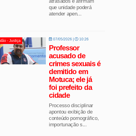
atrasados e afirmam
que unidade poderá
atender apen...
07/05/2026 |
10:26
tão - Justiça
Professor
acusado de
crimes sexuais é
demitido em
Motuca; ele já
foi prefeito da
cidade
Processo disciplinar
apontou exibição de
conteúdo pornográfico,
importunação s...