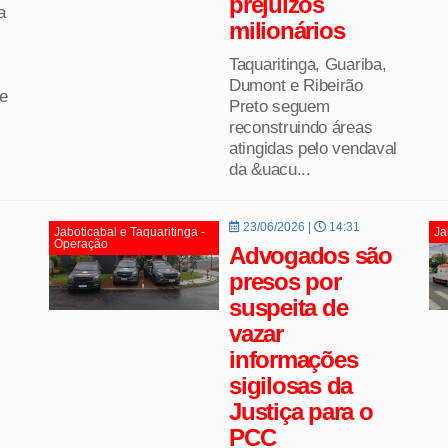
prejuízos
a
milionários
Taquaritinga, Guariba,
Dumont e Ribeirão
de
Preto seguem
reconstruindo áreas
atingidas pelo vendaval
da &uacu...
23/06/2026 |
14:31
Jaboticabal e Taquaritinga -
Ja
Operação
Advogados são
presos por
suspeita de
vazar
informações
sigilosas da
Justiça para o
PCC