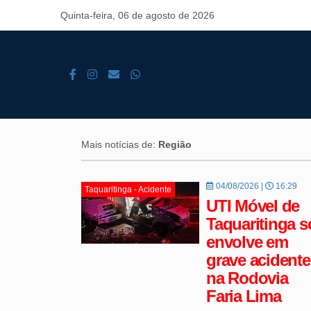
Quinta-feira, 06 de agosto de 2026
Mais notícias de:
Região
04/08/2026 |
16:29
Taquaritinga - Acidente
UTI Móvel de
Taquaritinga s
envolve em
grave acidente
na Rodovia
Faria Lima