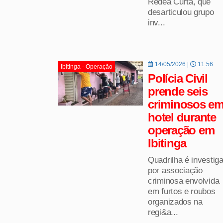
Rédea Curta, que
desarticulou grupo
inv...
14/05/2026 |
11:56
Ibitinga - Operação
Polícia Civil
prende seis
criminosos e
hotel durante
operação em
Ibitinga
Quadrilha é investig
por associação
criminosa envolvida
em furtos e roubos
organizados na
regi&a...