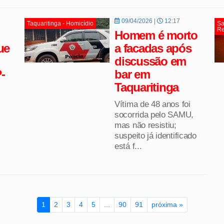
09/04/2026 |
12:17
Taquaritinga - Homicídio
Sa
Re
Homem é morto
ue
a facadas após
discussão em
-
bar em
Taquaritinga
Vítima de 48 anos foi
socorrida pelo SAMU,
mas não resistiu;
suspeito já identificado
está f...
1
2
3
4
5
...
90
91
próxima »