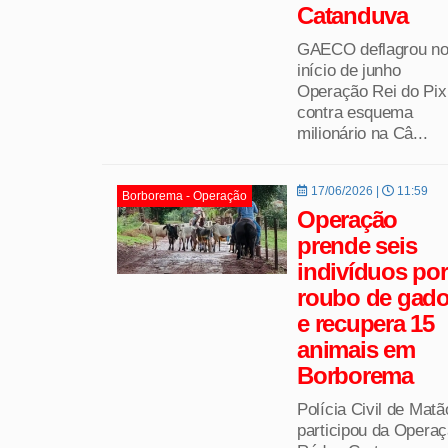
Catanduva
GAECO deflagrou n
início de junho
Operação Rei do Pix
contra esquema
milionário na Câ...
17/06/2026 |
11:59
Borborema - Operação
Operação
prende seis
indivíduos por
roubo de gad
e recupera 15
animais em
Borborema
Polícia Civil de Matã
participou da Opera