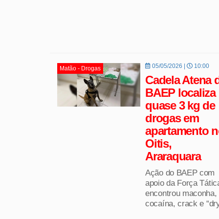
05/05/2026 |
10:00
Matão - Drogas
Cadela Atena 
BAEP localiza
quase 3 kg de
drogas em
apartamento n
Oitis,
Araraquara
Ação do BAEP com
apoio da Força Tátic
encontrou maconha,
cocaína, crack e “dry