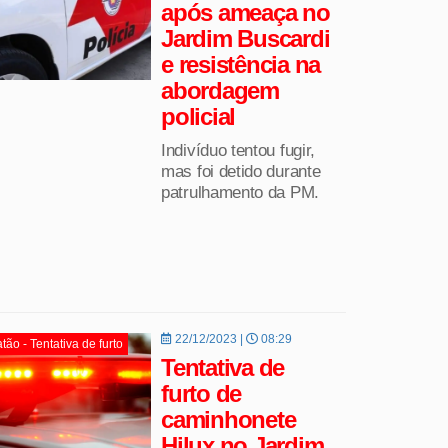
após ameaça no
Jardim Buscardi
e resistência na
abordagem
policial
Indivíduo tentou fugir,
mas foi detido durante
patrulhamento da PM.
22/12/2023 |
08:29
tão - Tentativa de furto
Tentativa de
furto de
caminhonete
Hilux no Jardim