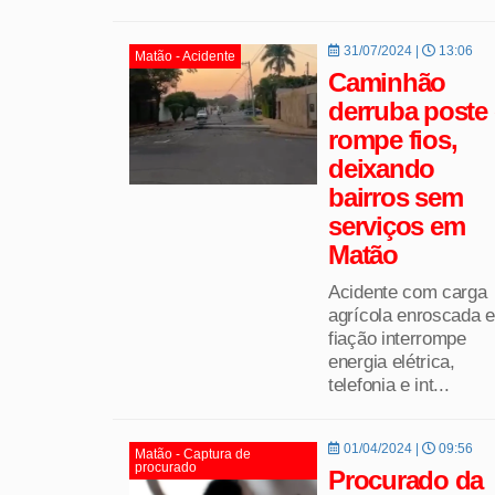
31/07/2024 |
13:06
Matão - Acidente
Caminhão
derruba poste 
rompe fios,
deixando
bairros sem
serviços em
Matão
Acidente com carga
agrícola enroscada 
fiação interrompe
energia elétrica,
telefonia e int...
01/04/2024 |
09:56
Matão - Captura de
procurado
Procurado da