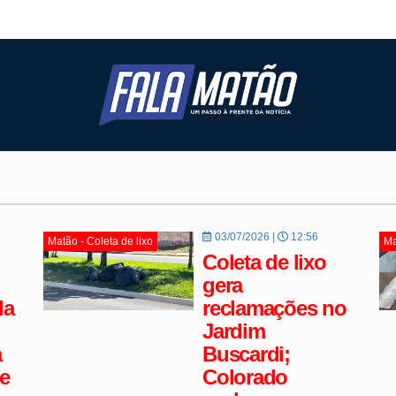
03/07/2026 |
12:56
Matão - Coleta de lixo
Ma
Coleta de lixo
gera
la
reclamações no
Jardim
a
Buscardi;
e
Colorado