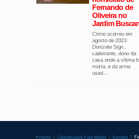
Fernando de
Oliveira no
Jardim Buscar
Crime ocorreu em
agosto de 2023:
Donizete Sigri,
cadeirante, dono da
casa onde a vítima f
morta, e da arma
usad...
Fa
Home
Classificados Fala Matão
Contato