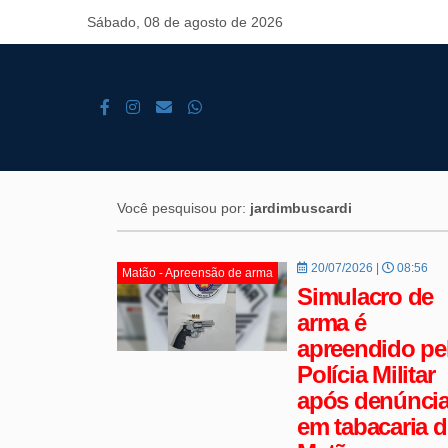
Sábado, 08 de agosto de 2026
Você pesquisou por:
jardimbuscardi
20/07/2026 |
08:56
Matão - Apreensão de arma
Simulacro de
arma é
apreendido pe
Polícia Militar
após denúnci
em tabacaria d