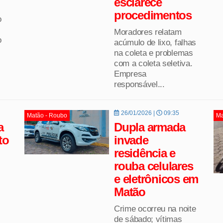
esclarece
procedimentos
o
Moradores relatam
o
acúmulo de lixo, falhas
na coleta e problemas
com a coleta seletiva.
Empresa
responsável...
26/01/2026 |
09:35
Matão - Roubo
Ma
a
Dupla armada
to
invade
residência e
rouba celulares
e eletrônicos em
Matão
Crime ocorreu na noite
de sábado; vítimas