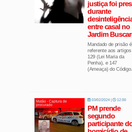
justiça foi pre
durante
desinteligênci
entre casal no
Jardim Buscar
Mandado de prisão é
referente aos artigos
129 (Lei Maria da
Penha), e 147
(Ameaça) do Código.
03/02/2024 |
12:00
Matão - Captura de
procurado
PM prende
segundo
participante d
homicídio de