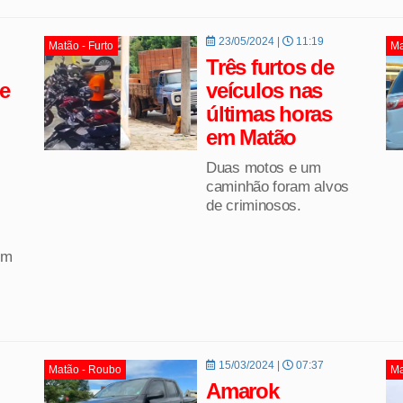
23/05/2024 |
11:19
Matão - Furto
Ma
Três furtos de
e
veículos nas
últimas horas
em Matão
Duas motos e um
caminhão foram alvos
de criminosos.
em
15/03/2024 |
07:37
Matão - Roubo
Ma
Amarok