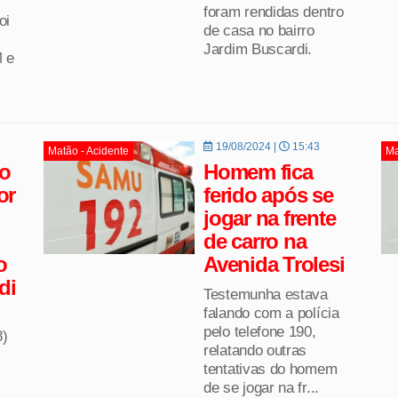
foram rendidas dentro
oi
de casa no bairro
Jardim Buscardi.
 e
19/08/2024 |
15:43
Matão - Acidente
Ma
o
Homem fica
or
ferido após se
jogar na frente
de carro na
o
Avenida Trolesi
di
Testemunha estava
falando com a polícia
pelo telefone 190,
8)
relatando outras
tentativas do homem
de se jogar na fr...