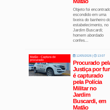
Matão
Objeto foi encontrad
escondido em uma
lixeira do banheiro d
estabelecimento, no
Jardim Buscardi;
homem abordado
confes...
12/05/2026 |
13:07
Matão - Captura de
procurado
Procurado pel
Justiça por fur
é capturado
pela Polícia
Militar no
Jardim
Buscardi, em
Matão