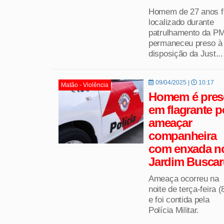
Homem de 27 anos f
localizado durante
patrulhamento da PM
permaneceu preso à
disposição da Just...
09/04/2025 |
10:17
Matão - Violência
Homem é pres
em flagrante p
ameaçar
companheira
com enxada n
Jardim Buscar
Ameaça ocorreu na
noite de terça-feira (
e foi contida pela
Polícia Militar.