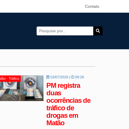
Contato
03/07/2026 |
09:26
tão - Tráfico
PM registra
duas
ocorrências de
tráfico de
drogas em
Matão