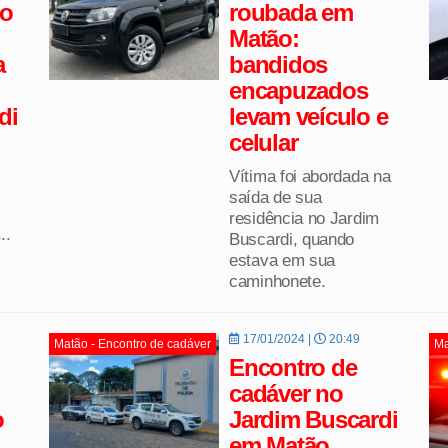
so
roubada em
Matão:
a
bandidos
encapuzados
di
levam veículo e
celular
Vítima foi abordada na
saída de sua
residência no Jardim
..
Buscardi, quando
estava em sua
caminhonete.
17/01/2024 |
20:49
Matão - Encontro de cadáver
Ma
Encontro de
cadáver no
o
Jardim Buscardi
em Matão