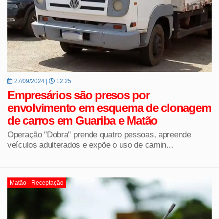
27/09/2024 |
12:25
Empresários são presos por
envolvimento em esquema de clonagem
de carros em Guariba e Matão
Operação "Dobra" prende quatro pessoas, apreende
veículos adulterados e expõe o uso de camin...
Matão - Receptação