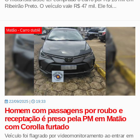
Ribeirão Preto. O veículo vale R$ 47 mil. Ele foi...
Matão - Carro dublê
22/09/2025 |
19:33
Homem com passagens por roubo e
receptação é preso pela PM em Matão
com Corolla furtado
Veículo foi flagrado por videomonitoramento ao entrar em