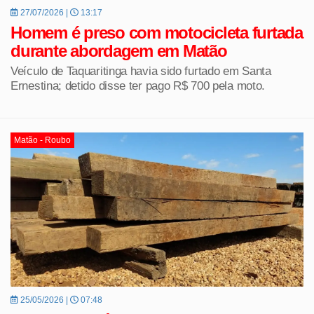
27/07/2026 |
13:17
Homem é preso com motocicleta furtada
durante abordagem em Matão
Veículo de Taquaritinga havia sido furtado em Santa
Ernestina; detido disse ter pago R$ 700 pela moto.
Matão - Roubo
25/05/2026 |
07:48